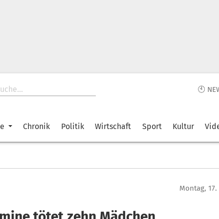
🕙 NE
ke
Chronik
Politik
Wirtschaft
Sport
Kultur
Vid
Montag, 17.
mine tötet zehn Mädchen