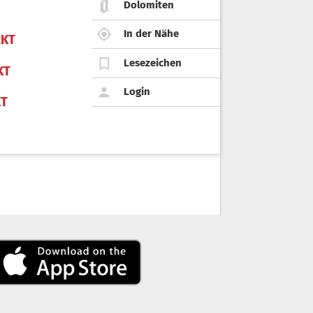
Dolomiten
In der Nähe
KT
Lesezeichen
KT
Login
KT