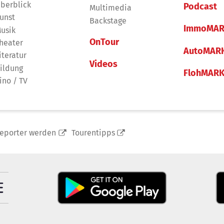
berblick
Podcast
Multimedia
unst
Backstage
ImmoMAR
usik
OnTour
heater
AutoMAR
iteratur
Videos
ildung
FlohMAR
ino / TV
reporter werden
Tourentipps