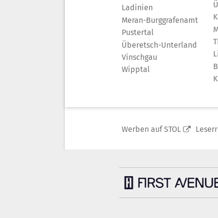
Ü
Ladinien
K
Meran-Burggrafenamt
M
Pustertal
T
Überetsch-Unterland
L
Vinschgau
B
Wipptal
K
Werben auf STOL
Leser