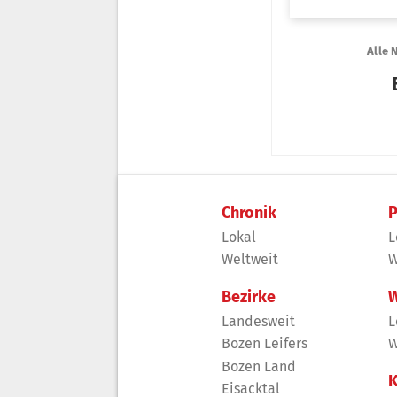
Chronik
P
Lokal
L
Weltweit
W
Bezirke
W
Landesweit
L
Bozen Leifers
W
Bozen Land
K
Eisacktal