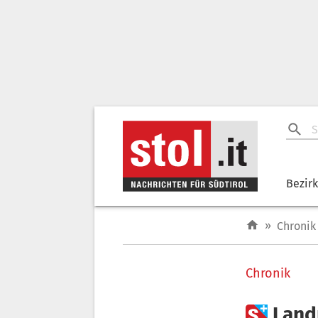
Bezir
»
Chronik
Chronik

Land