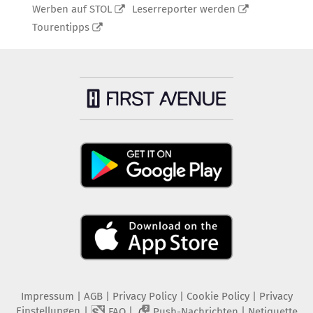
Werben auf STOL
Leserreporter werden
Tourentipps
Impressum
|
AGB
|
Privacy Policy
|
Cookie Policy
|
Privacy
Einstellungen
|
|
|
FAQ
Push-Nachrichten
Netiquette
2