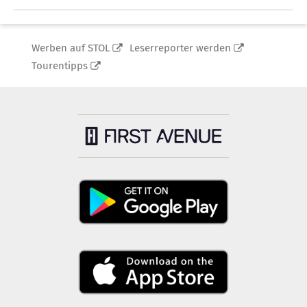
Werben auf STOL
Leserreporter werden
Tourentipps