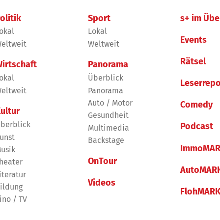
olitik
Sport
s+ im Übe
okal
Lokal
Events
eltweit
Weltweit
Rätsel
irtschaft
Panorama
okal
Überblick
Leserrepo
eltweit
Panorama
Auto / Motor
Comedy
ultur
Gesundheit
berblick
Podcast
Multimedia
unst
Backstage
ImmoMAR
usik
OnTour
heater
AutoMAR
iteratur
Videos
ildung
FlohMAR
ino / TV