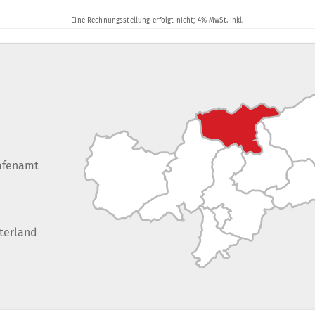
afenamt
terland