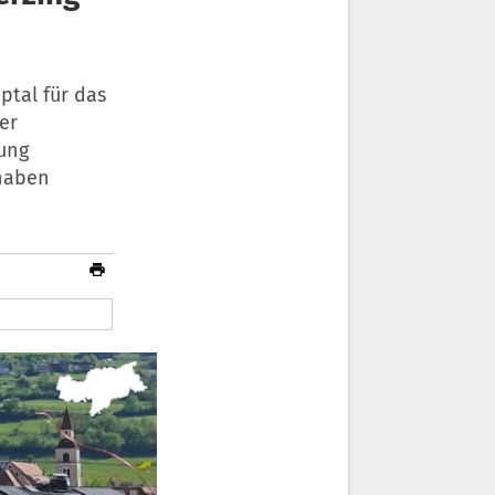
tal für das
er
rung
rhaben