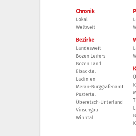
Chronik
P
Lokal
L
Weltweit
W
Bezirke
W
Landesweit
L
Bozen Leifers
W
Bozen Land
K
Eisacktal
Ü
Ladinien
K
Meran-Burggrafenamt
M
Pustertal
T
Überetsch-Unterland
L
Vinschgau
B
Wipptal
K