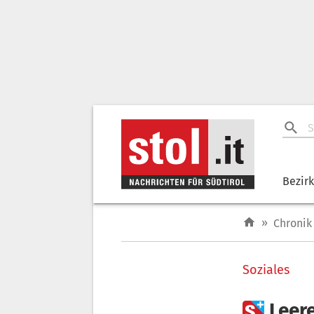
Bezir
»
Chronik
Soziales

Leer