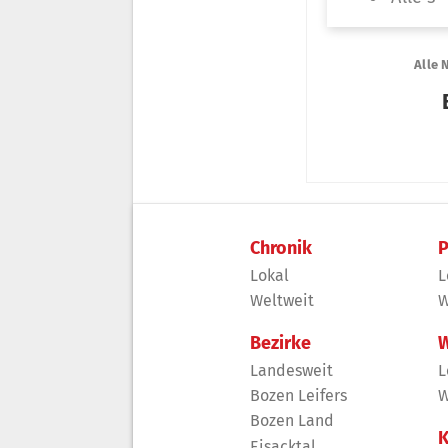
Chronik
P
Lokal
L
Weltweit
W
Bezirke
W
Landesweit
L
Bozen Leifers
W
Bozen Land
K
Eisacktal