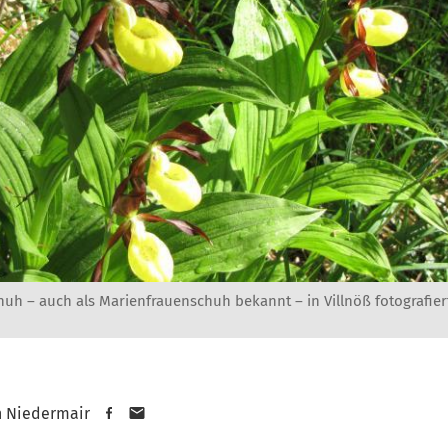
uh – auch als Marienfrauenschuh bekannt – in Villnöß fotografier
n Niedermair