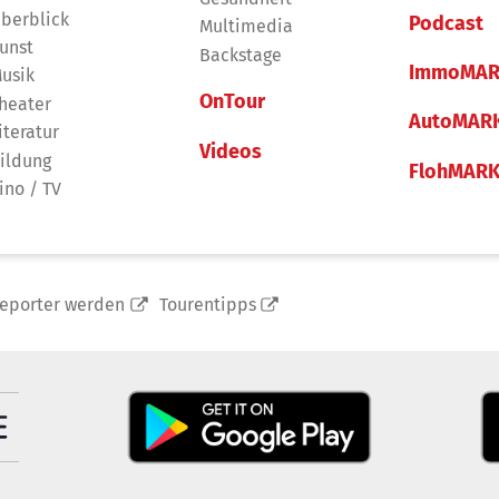
berblick
Podcast
Multimedia
unst
Backstage
ImmoMAR
usik
OnTour
heater
AutoMAR
iteratur
Videos
ildung
FlohMAR
ino / TV
reporter werden
Tourentipps