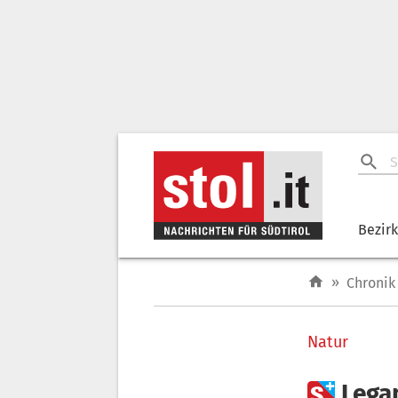
Bezir
»
Chronik
Natur

Lega