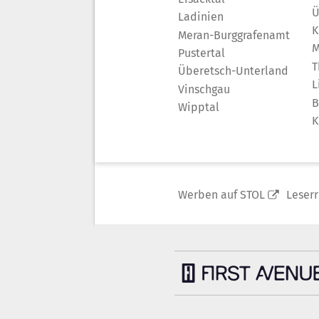
Ü
Ladinien
K
Meran-Burggrafenamt
M
Pustertal
T
Überetsch-Unterland
L
Vinschgau
B
Wipptal
K
Werben auf STOL
Leser