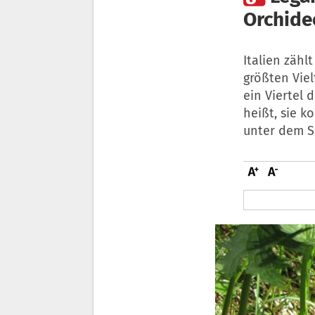
Orchide
Italien zäh
größten Viel
ein Viertel
heißt, sie k
unter dem S