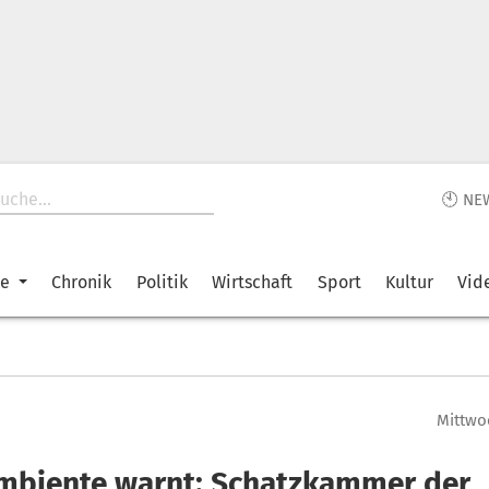
🕙 NE
ke
Chronik
Politik
Wirtschaft
Sport
Kultur
Vid
Mittwoc
mbiente warnt: Schatzkammer der