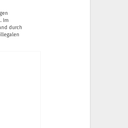
igen
. Im
tand durch
illegalen