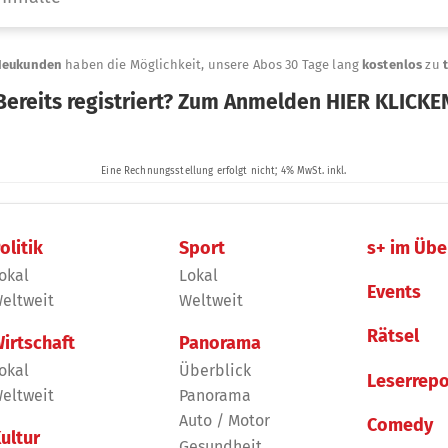
olitik
Sport
s+ im Übe
okal
Lokal
Events
eltweit
Weltweit
Rätsel
irtschaft
Panorama
okal
Überblick
Leserrepo
eltweit
Panorama
Auto / Motor
Comedy
ultur
Gesundheit