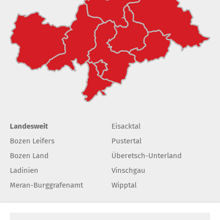
Landesweit
Eisacktal
Bozen Leifers
Pustertal
Bozen Land
Überetsch-Unterland
Ladinien
Vinschgau
Meran-Burggrafenamt
Wipptal