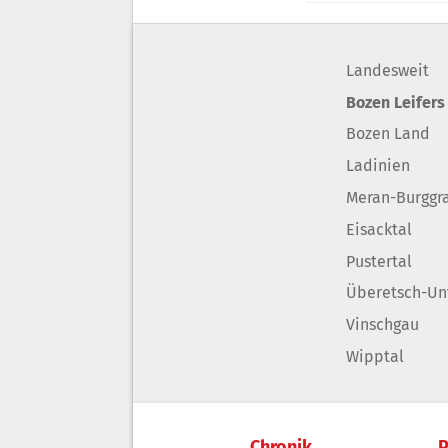
Landesweit
Bozen Leifers
Bozen Land
Ladinien
Meran-Burggr
Eisacktal
Pustertal
Überetsch-Un
Vinschgau
Wipptal
Chronik
P