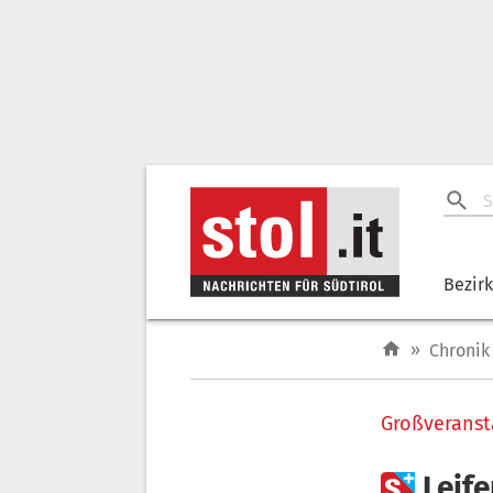
Bezir
»
Chronik
Großveranst

Leif