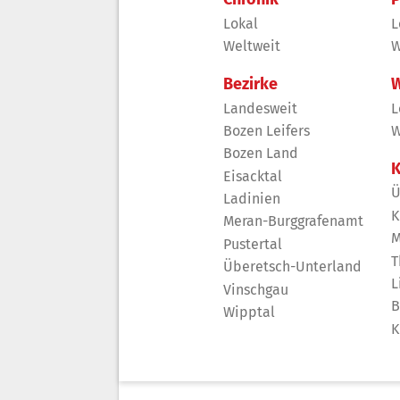
Lokal
L
Weltweit
W
Bezirke
W
Landesweit
L
Bozen Leifers
W
Bozen Land
K
Eisacktal
Ü
Ladinien
K
Meran-Burggrafenamt
M
Pustertal
T
Überetsch-Unterland
L
Vinschgau
B
Wipptal
K