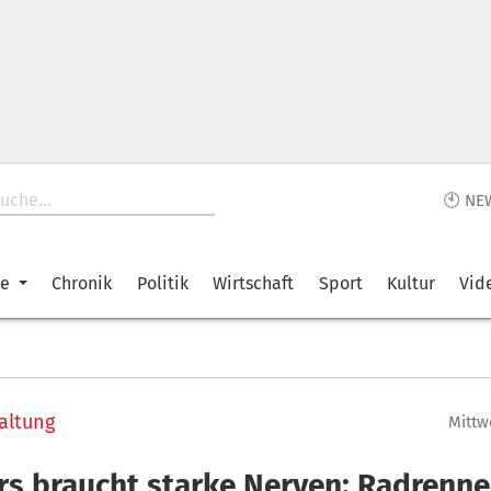
🕙 NE
ke
Chronik
Politik
Wirtschaft
Sport
Kultur
Vid
altung
Mittwo
ers braucht starke Nerven: Radrenn