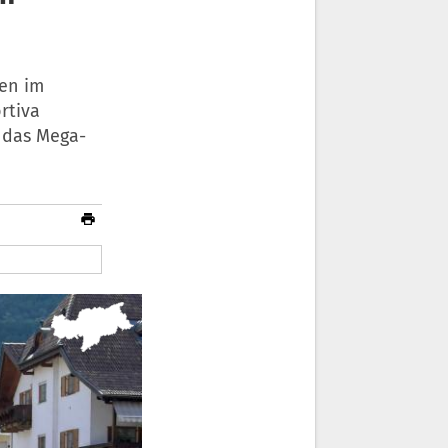
ten im
rtiva
t das Mega-