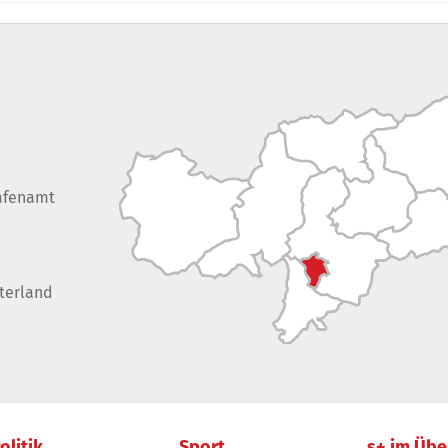
afenamt
terland
olitik
Sport
s+ im Übe