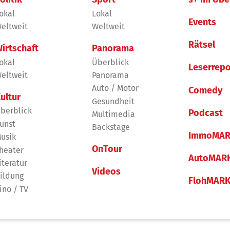
okal
Lokal
Events
eltweit
Weltweit
Rätsel
irtschaft
Panorama
okal
Überblick
Leserrepo
eltweit
Panorama
Auto / Motor
Comedy
ultur
Gesundheit
berblick
Podcast
Multimedia
unst
Backstage
ImmoMAR
usik
OnTour
heater
AutoMAR
iteratur
Videos
ildung
FlohMAR
ino / TV