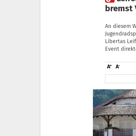
bremst 
An diesem W
Jugendradspo
Libertas Lei
Event direk