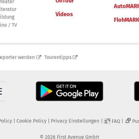
OnTour
heater
AutoMAR
iteratur
Videos
ildung
FlohMAR
ino / TV
reporter werden
Tourentipps
Policy
|
Cookie Policy
|
Privacy Einstellungen
|
|
FAQ
Pu
2
©
2026
First Avenue GmbH