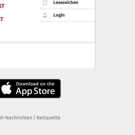
Lesezeichen
KT
Login
KT
|
sh-Nachrichten
Netiquette