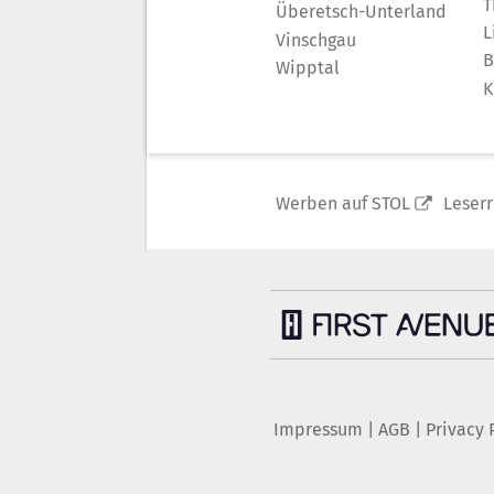
T
Überetsch-Unterland
L
Vinschgau
B
Wipptal
K
Werben auf STOL
Leser
Impressum
|
AGB
|
Privacy 