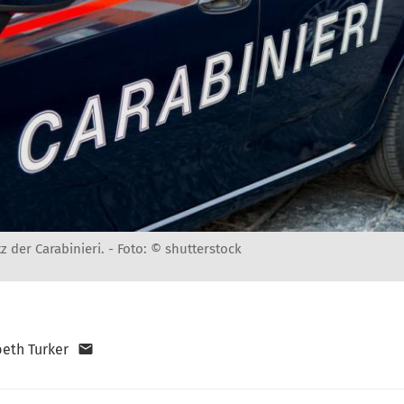
z der Carabinieri. -
Foto: © shutterstock
beth Turker