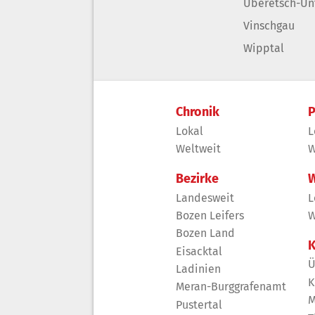
Überetsch-Un
Vinschgau
Wipptal
Chronik
P
Lokal
L
Weltweit
W
Bezirke
W
Landesweit
L
Bozen Leifers
W
Bozen Land
K
Eisacktal
Ü
Ladinien
K
Meran-Burggrafenamt
M
Pustertal