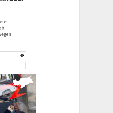
eres
kob
wegen