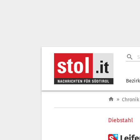
Bezir
»
Chronik
Diebstahl

Leife