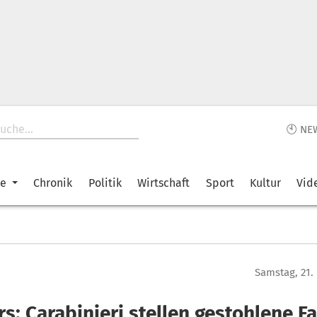
🕙 NE
ke
Chronik
Politik
Wirtschaft
Sport
Kultur
Vid
Samstag, 21.
rs: Carabinieri stellen gestohlene F