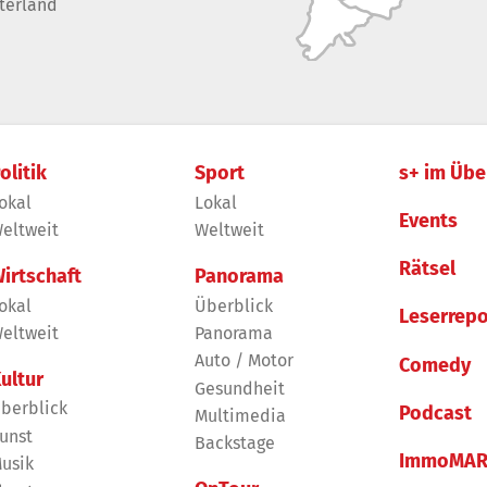
terland
olitik
Sport
s+ im Übe
okal
Lokal
Events
eltweit
Weltweit
Rätsel
irtschaft
Panorama
okal
Überblick
Leserrepo
eltweit
Panorama
Auto / Motor
Comedy
ultur
Gesundheit
berblick
Podcast
Multimedia
unst
Backstage
ImmoMAR
usik