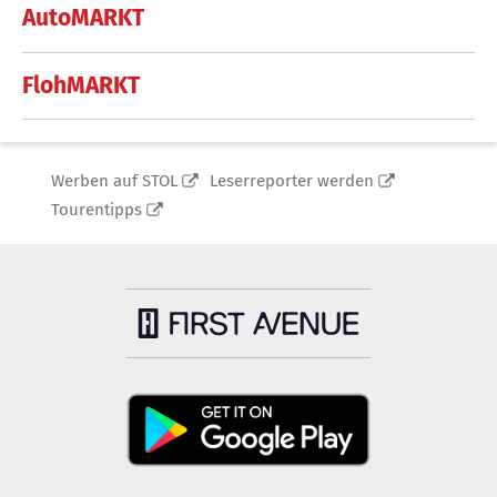
AutoMARKT
FlohMARKT
Werben auf STOL
Leserreporter werden
Tourentipps