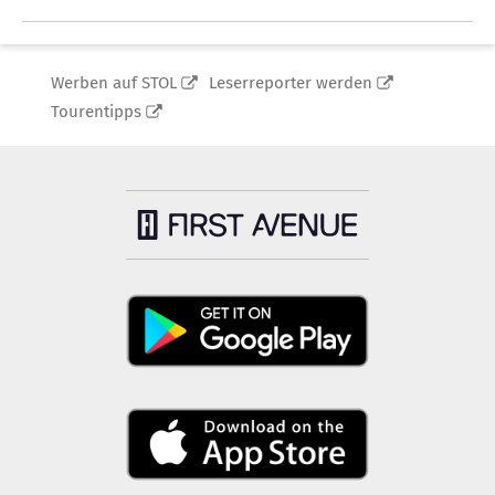
Werben auf STOL
Leserreporter werden
Tourentipps