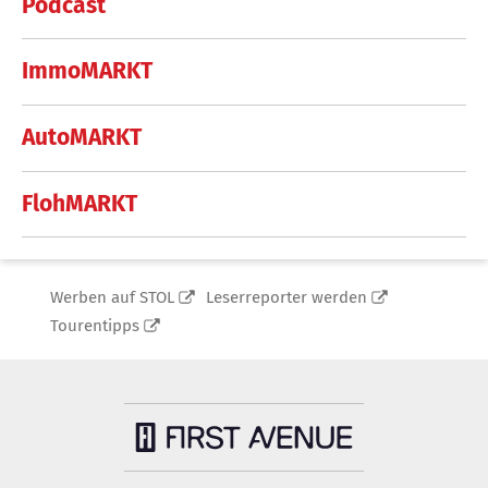
Podcast
ImmoMARKT
AutoMARKT
FlohMARKT
Werben auf STOL
Leserreporter werden
Tourentipps