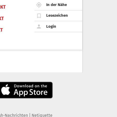
In der Nähe
KT
Lesezeichen
KT
Login
KT
|
sh-Nachrichten
Netiquette