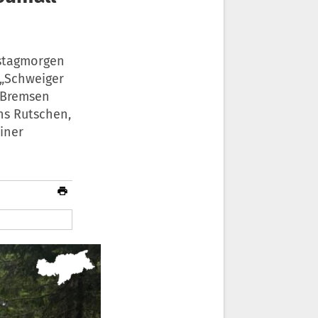
nstagmorgen
 „Schweiger
r Bremsen
ins Rutschen,
iner