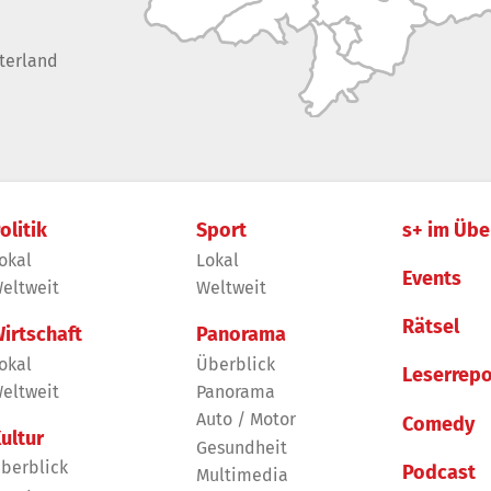
terland
olitik
Sport
s+ im Übe
okal
Lokal
Events
eltweit
Weltweit
Rätsel
irtschaft
Panorama
okal
Überblick
Leserrepo
eltweit
Panorama
Auto / Motor
Comedy
ultur
Gesundheit
berblick
Podcast
Multimedia