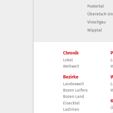
Pustertal
Überetsch-Un
Vinschgau
Wipptal
Chronik
P
Lokal
L
Weltweit
W
Bezirke
W
Landesweit
L
Bozen Leifers
W
Bozen Land
K
Eisacktal
Ü
Ladinien