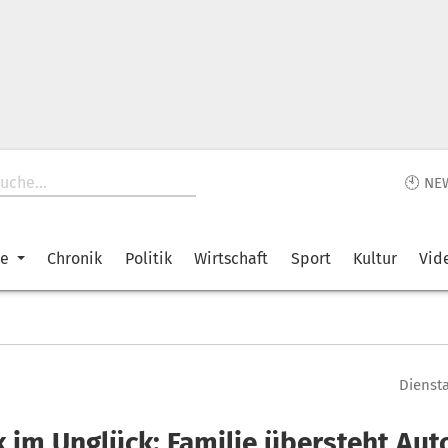
🕙 NE
ke
Chronik
Politik
Wirtschaft
Sport
Kultur
Vid
Diensta
k im Unglück: Familie übersteht Aut