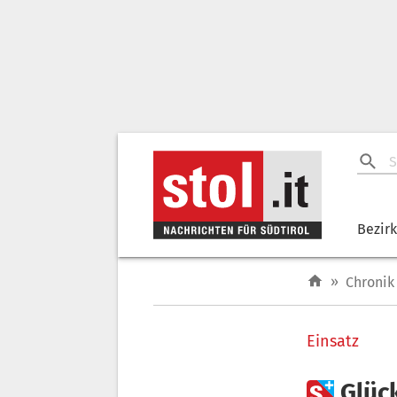
Bezir
»
Chronik
Einsatz

Glüc