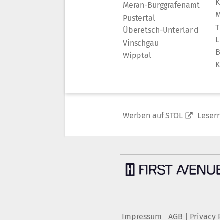
K
Meran-Burggrafenamt
M
Pustertal
T
Überetsch-Unterland
L
Vinschgau
B
Wipptal
K
Werben auf STOL
Leser
Impressum
|
AGB
|
Privacy 