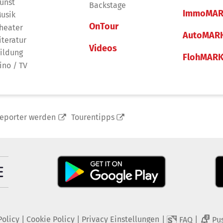
unst
Backstage
ImmoMAR
usik
OnTour
heater
AutoMAR
iteratur
Videos
ildung
FlohMAR
ino / TV
reporter werden
Tourentipps
Policy
|
Cookie Policy
|
Privacy Einstellungen
|
|
FAQ
Pu
2