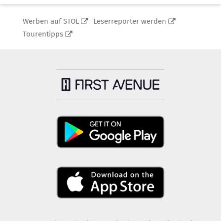
Werben auf STOL
Leserreporter werden
Tourentipps