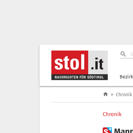
Bezir
»
Chronik
Chronik

Mann