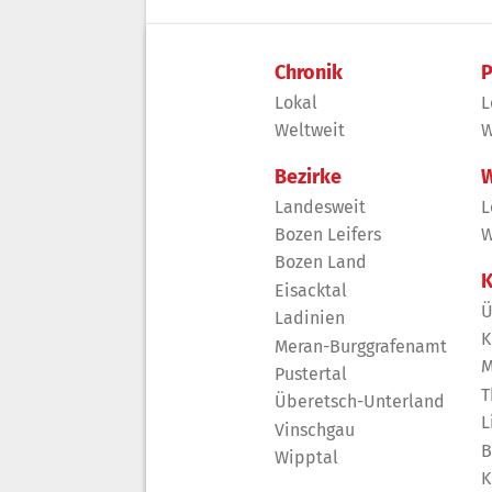
Chronik
P
Lokal
L
Weltweit
W
Bezirke
W
Landesweit
L
Bozen Leifers
W
Bozen Land
K
Eisacktal
Ü
Ladinien
K
Meran-Burggrafenamt
M
Pustertal
T
Überetsch-Unterland
L
Vinschgau
B
Wipptal
K