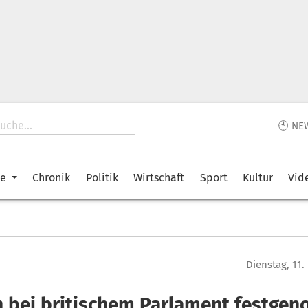
🕙 NE
ke
Chronik
Politik
Wirtschaft
Sport
Kultur
Vid
Dienstag, 11
 bei britischem Parlament festge