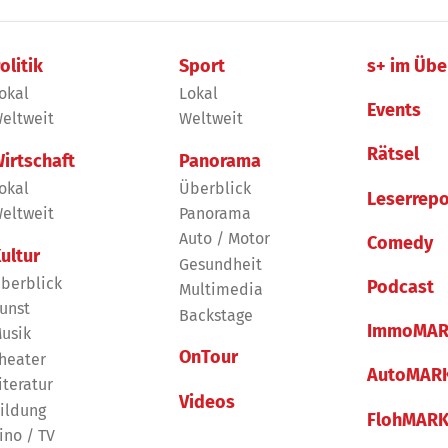
olitik
Sport
s+ im Übe
okal
Lokal
Events
eltweit
Weltweit
Rätsel
irtschaft
Panorama
okal
Überblick
Leserrepo
eltweit
Panorama
Auto / Motor
Comedy
ultur
Gesundheit
berblick
Podcast
Multimedia
unst
Backstage
ImmoMAR
usik
OnTour
heater
AutoMAR
iteratur
Videos
ildung
FlohMAR
ino / TV