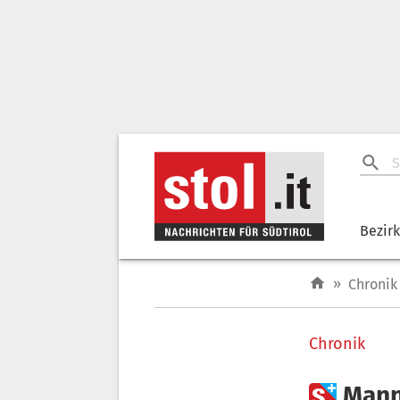
Bezir
»
Chronik
Chronik

Mann 