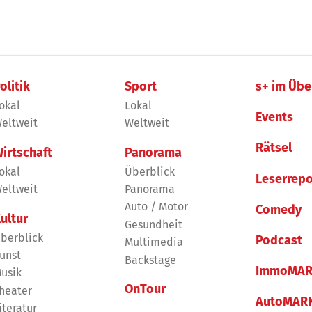
olitik
Sport
s+ im Übe
okal
Lokal
Events
eltweit
Weltweit
Rätsel
irtschaft
Panorama
okal
Überblick
Leserrepo
eltweit
Panorama
Auto / Motor
Comedy
ultur
Gesundheit
berblick
Podcast
Multimedia
unst
Backstage
ImmoMAR
usik
OnTour
heater
AutoMAR
iteratur