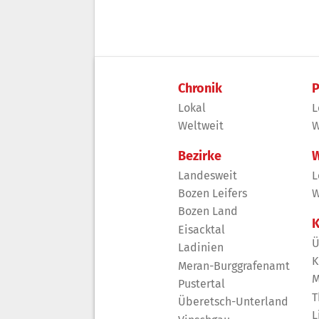
Chronik
P
Lokal
L
Weltweit
W
Bezirke
W
Landesweit
L
Bozen Leifers
W
Bozen Land
K
Eisacktal
Ü
Ladinien
K
Meran-Burggrafenamt
M
Pustertal
T
Überetsch-Unterland
L