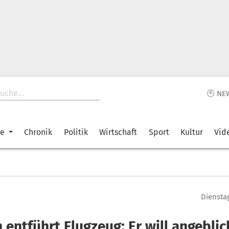
🕙 NE
ke
Chronik
Politik
Wirtschaft
Sport
Kultur
Vid
Dienstag
entführt Flugzeug: Er will angeblic