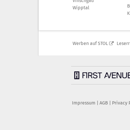
Vinschgau
B
Wipptal
K
Werben auf STOL
Leser
Impressum
|
AGB
|
Privacy 