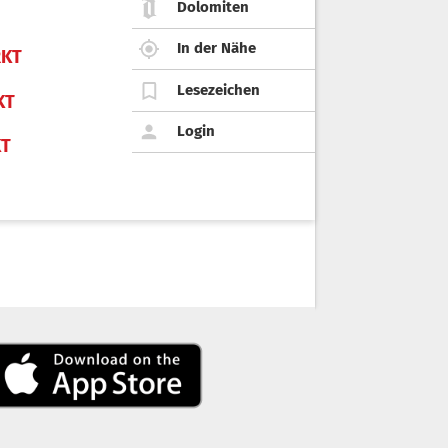
Dolomiten
In der Nähe
KT
Lesezeichen
KT
Login
KT