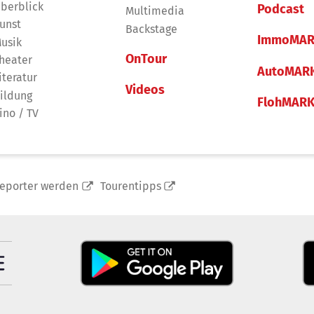
berblick
Podcast
Multimedia
unst
Backstage
ImmoMAR
usik
OnTour
heater
AutoMAR
iteratur
Videos
ildung
FlohMAR
ino / TV
reporter werden
Tourentipps