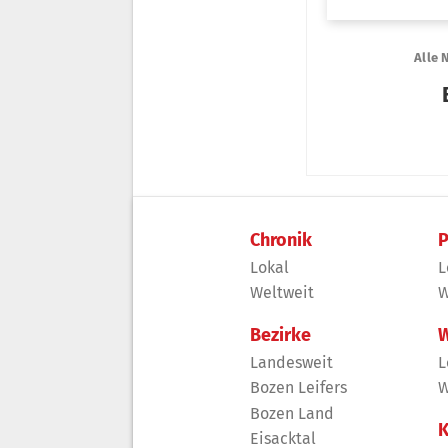
Chronik
P
Lokal
L
Weltweit
W
Bezirke
W
Landesweit
L
Bozen Leifers
W
Bozen Land
K
Eisacktal