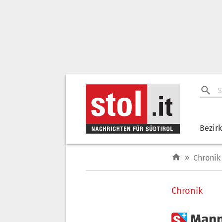
Bezir
»
Chronik
Chronik

Mann