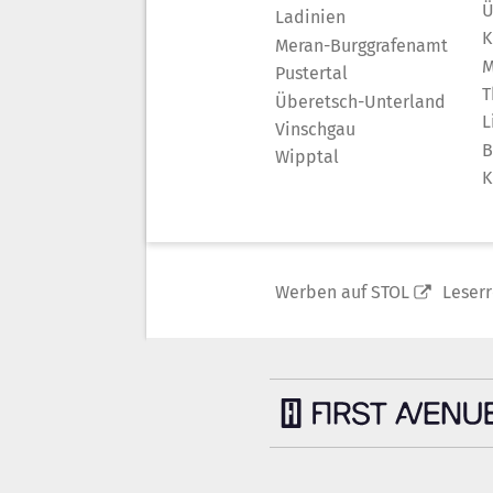
Ü
Ladinien
K
Meran-Burggrafenamt
M
Pustertal
T
Überetsch-Unterland
L
Vinschgau
B
Wipptal
K
Werben auf STOL
Leser