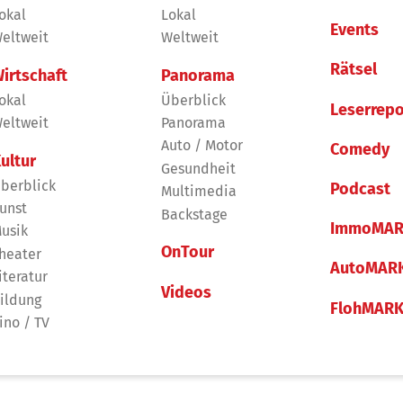
okal
Lokal
Events
eltweit
Weltweit
Rätsel
irtschaft
Panorama
okal
Überblick
Leserrepo
eltweit
Panorama
Auto / Motor
Comedy
ultur
Gesundheit
berblick
Podcast
Multimedia
unst
Backstage
ImmoMAR
usik
OnTour
heater
AutoMAR
iteratur
Videos
ildung
FlohMAR
ino / TV