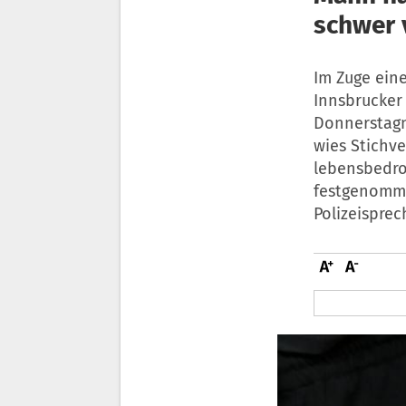
schwer 
Im Zuge ein
Innsbrucker 
Donnerstagn
wies Stichv
lebensbedroh
festgenomme
Polizeisprec