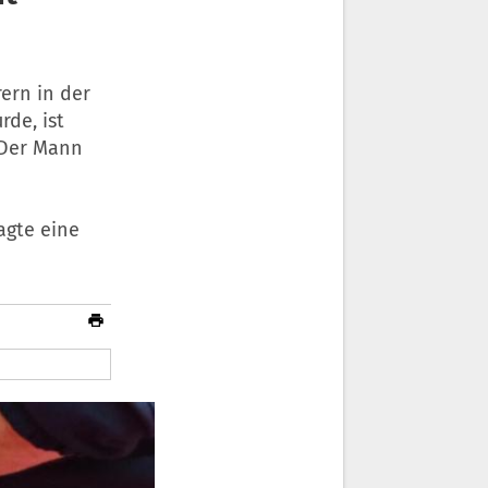
ern in der
de, ist
 Der Mann
agte eine