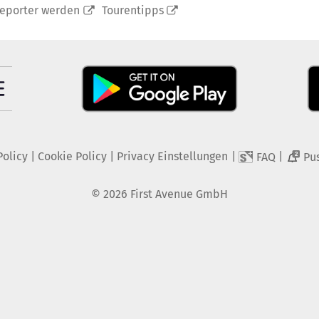
reporter werden
Tourentipps
Policy
|
Cookie Policy
|
Privacy Einstellungen
|
|
FAQ
Pu
2
©
2026
First Avenue GmbH