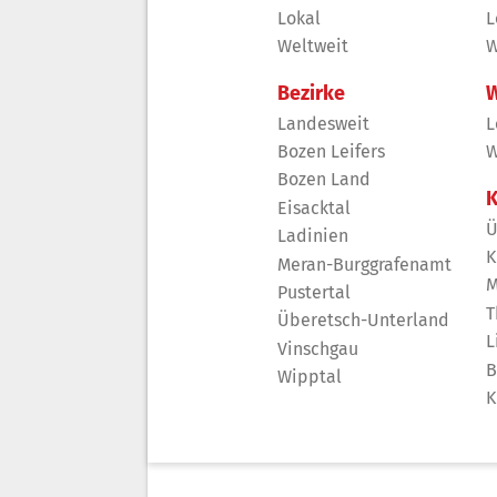
Lokal
L
Weltweit
W
Bezirke
W
Landesweit
L
Bozen Leifers
W
Bozen Land
K
Eisacktal
Ü
Ladinien
K
Meran-Burggrafenamt
M
Pustertal
T
Überetsch-Unterland
L
Vinschgau
B
Wipptal
K