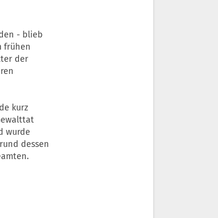
den - blieb
m frühen
ter der
aren
rde kurz
ewalttat
nd wurde
grund dessen
Beamten.