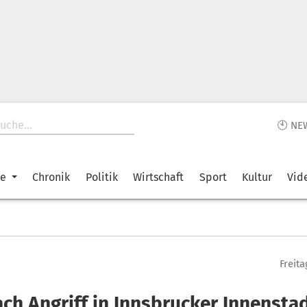
🕙 NE
ke
Chronik
Politik
Wirtschaft
Sport
Kultur
Vid
Freita
ch Angriff in Innsbrucker Innensta