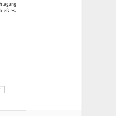
chlagung
ieß es.
d