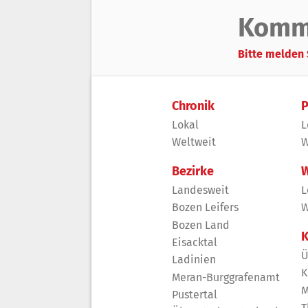
Komm
Bitte melden 
Chronik
P
Lokal
L
Weltweit
W
Bezirke
W
Landesweit
L
Bozen Leifers
W
Bozen Land
K
Eisacktal
Ü
Ladinien
K
Meran-Burggrafenamt
M
Pustertal
T