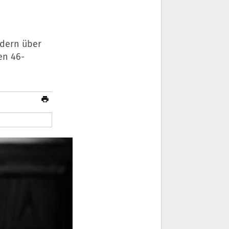
ndern über
en 46-