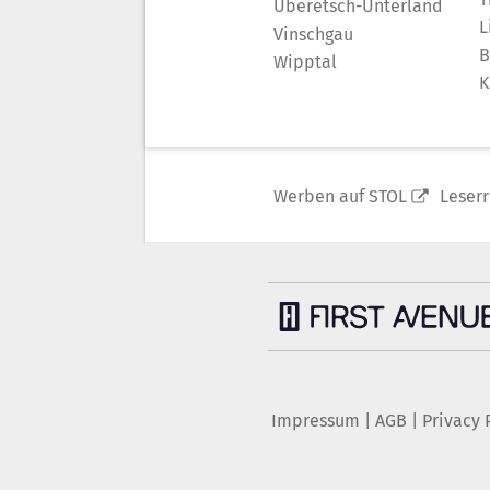
Überetsch-Unterland
L
Vinschgau
B
Wipptal
K
Werben auf STOL
Leser
Impressum
|
AGB
|
Privacy 