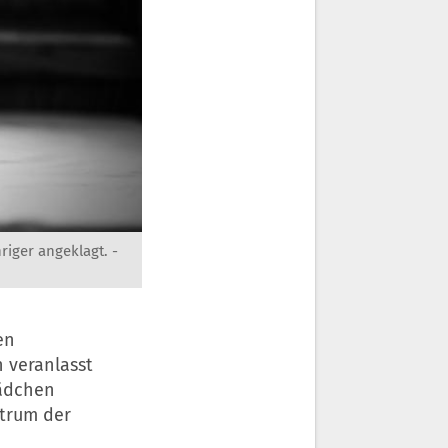
iger angeklagt. -
en
 veranlasst
Mädchen
ntrum der