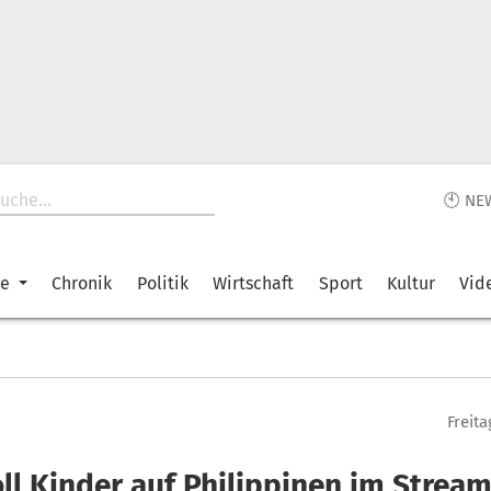
🕙 NE
ke
Chronik
Politik
Wirtschaft
Sport
Kultur
Vid
Freita
ll Kinder auf Philippinen im Strea