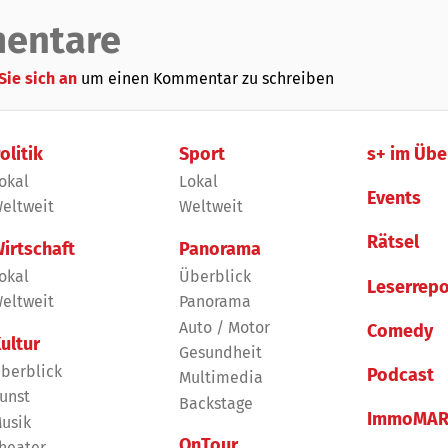
entare
Sie sich an
um einen Kommentar zu schreiben
olitik
Sport
s+ im Übe
okal
Lokal
Events
eltweit
Weltweit
Rätsel
irtschaft
Panorama
okal
Überblick
Leserrepo
eltweit
Panorama
Auto / Motor
Comedy
ultur
Gesundheit
berblick
Podcast
Multimedia
unst
Backstage
ImmoMAR
usik
OnTour
heater