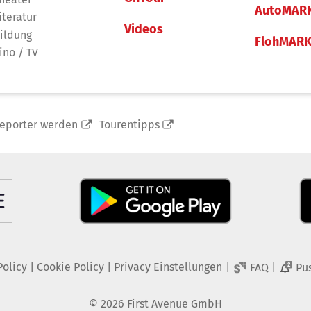
AutoMAR
iteratur
Videos
ildung
FlohMAR
ino / TV
reporter werden
Tourentipps
Policy
|
Cookie Policy
|
Privacy Einstellungen
|
|
FAQ
Pu
2
©
2026
First Avenue GmbH