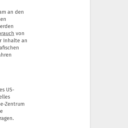
eam an den
len
werden
brauch
von
 Inhalte an
afischen
ahren
es US-
elles
me-Zentrum
le
ragen.