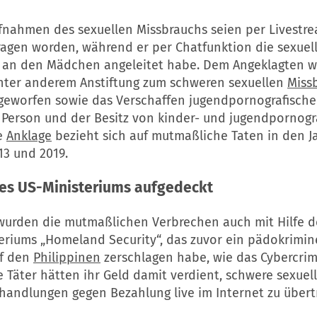
fnahmen des sexuellen Missbrauchs seien per Livestr
agen worden, während er per Chatfunktion die sexuel
an den Mädchen angeleitet habe. Dem Angeklagten 
ter anderem Anstiftung zum schweren sexuellen
Miss
geworfen sowie das Verschaffen jugendpornografischer
 Person und der Besitz von kinder- und jugendpornogr
ie
Anklage
bezieht sich auf mutmaßliche Taten in den J
13 und 2019.
des US-Ministeriums aufgedeckt
wurden die mutmaßlichen Verbrechen auch mit Hilfe d
eriums „Homeland Security“, das zuvor ein pädokrimin
uf den
Philippinen
zerschlagen habe, wie das Cybercri
ie Täter hätten ihr Geld damit verdient, schwere sexuel
handlungen gegen Bezahlung live im Internet zu übert