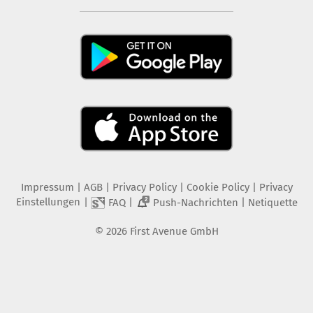
Impressum
|
AGB
|
Privacy Policy
|
Cookie Policy
|
Privacy
Einstellungen
|
|
|
FAQ
Push-Nachrichten
Netiquette
2
©
2026
First Avenue GmbH