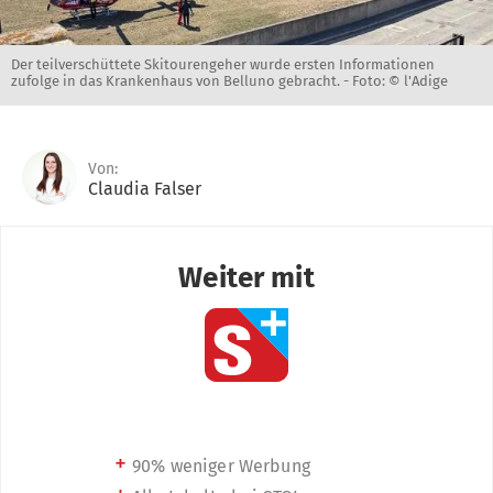
Der teilverschüttete Skitourengeher wurde ersten Informationen
zufolge in das Krankenhaus von Belluno gebracht. -
Foto: © l'Adige
Von:
Claudia Falser