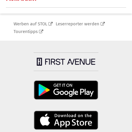
Werben auf STOL
Leserreporter werden
Tourentipps