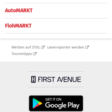
AutoMARKT
FlohMARKT
Werben auf STOL
Leserreporter werden
Tourentipps