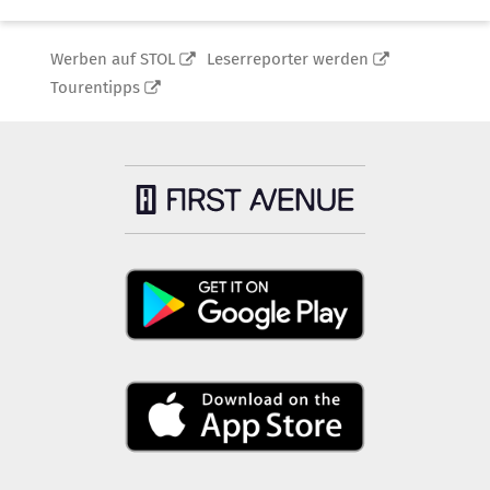
Werben auf STOL
Leserreporter werden
Tourentipps