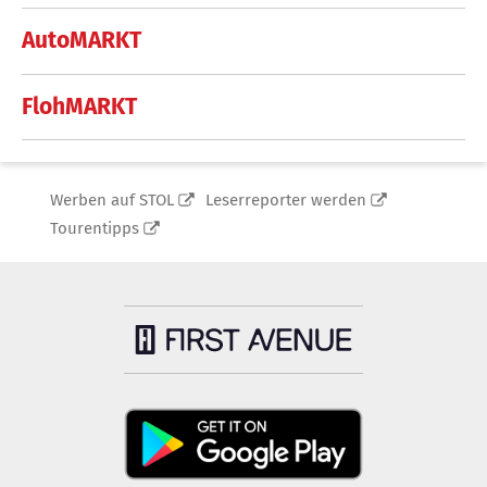
AutoMARKT
FlohMARKT
Werben auf STOL
Leserreporter werden
Tourentipps