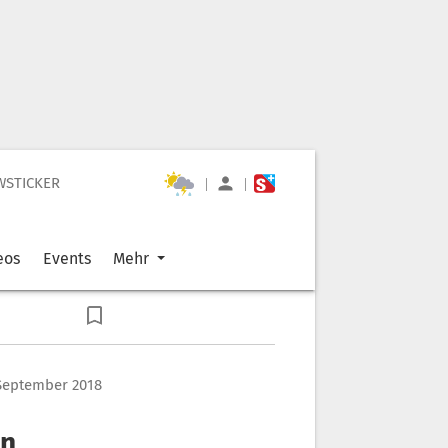
WSTICKER
|
|
eos
Events
Mehr
 September 2018
in