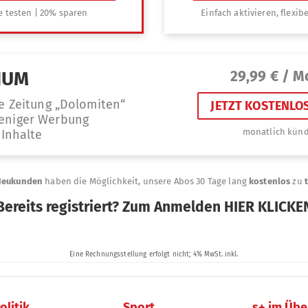
olitik
Sport
s+ im Übe