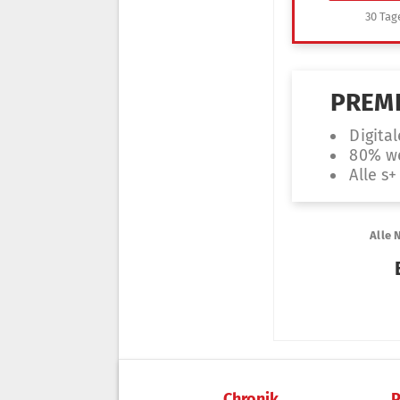
Chronik
P