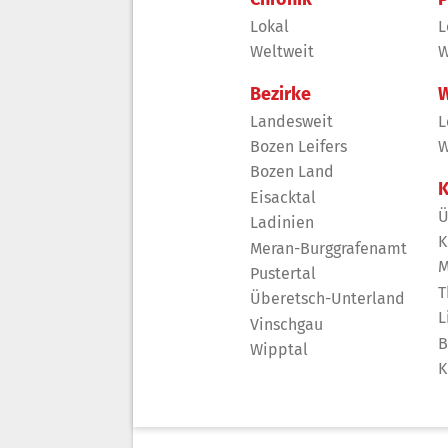
Lokal
L
Weltweit
W
Bezirke
W
Landesweit
L
Bozen Leifers
W
Bozen Land
K
Eisacktal
Ü
Ladinien
K
Meran-Burggrafenamt
M
Pustertal
T
Überetsch-Unterland
L
Vinschgau
B
Wipptal
K