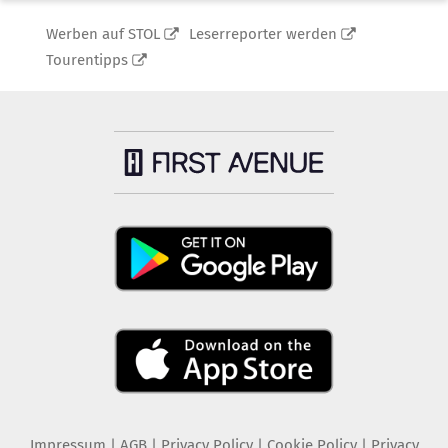
Werben auf STOL
Leserreporter werden
Tourentipps
Impressum
|
AGB
|
Privacy Policy
|
Cookie Policy
|
Privacy