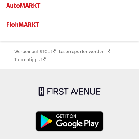
AutoMARKT
FlohMARKT
Werben auf STOL
Leserreporter werden
Tourentipps