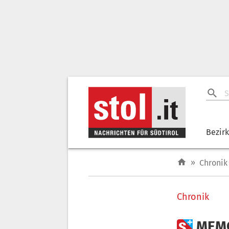
Bezir
»
Chronik
Chronik

MEMC