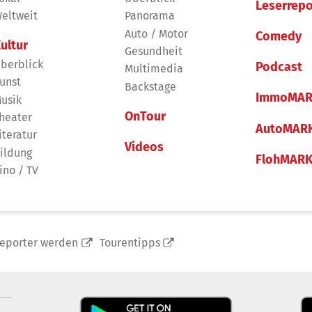
Leserrepo
eltweit
Panorama
Auto / Motor
Comedy
ultur
Gesundheit
berblick
Podcast
Multimedia
unst
Backstage
ImmoMAR
usik
OnTour
heater
AutoMAR
iteratur
Videos
ildung
FlohMAR
ino / TV
reporter werden
Tourentipps