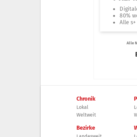
Chronik
P
Lokal
L
Weltweit
W
Bezirke
W
Landesweit
L