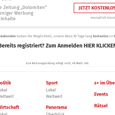
olitik
Sport
s+ im Übe
okal
Lokal
Events
eltweit
Weltweit
Rätsel
irtschaft
Panorama
okal
Überblick