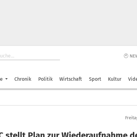
🕙 NE
ke
Chronik
Politik
Wirtschaft
Sport
Kultur
Vid
Freita
 stellt Plan zur Wiederaufnahme d