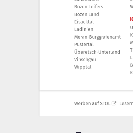
Bozen Leifers
W
Bozen Land
K
Eisacktal
Ü
Ladinien
K
Meran-Burggrafenamt
M
Pustertal
T
Überetsch-Unterland
L
Vinschgau
B
Wipptal
K
Werben auf STOL
Leser