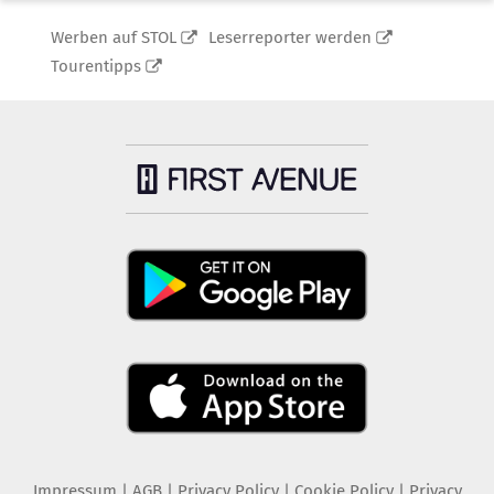
Werben auf STOL
Leserreporter werden
Tourentipps
Impressum
|
AGB
|
Privacy Policy
|
Cookie Policy
|
Privacy