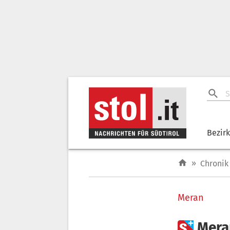
Bezir
»
Chronik
Meran

Mera