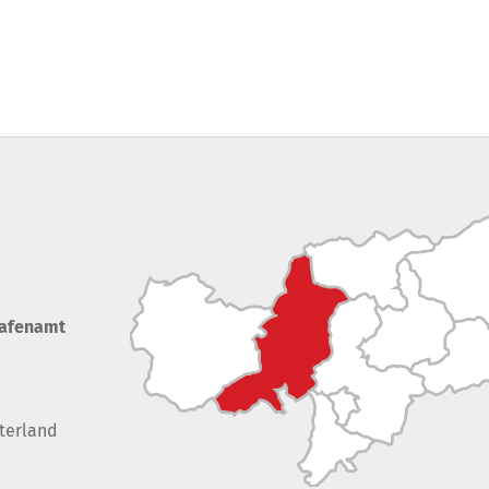
rafenamt
terland