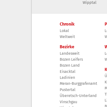
Wipptal
Chronik
P
Lokal
L
Weltweit
W
Bezirke
W
Landesweit
L
Bozen Leifers
W
Bozen Land
K
Eisacktal
Ü
Ladinien
K
Meran-Burggrafenamt
M
Pustertal
T
Überetsch-Unterland
L
Vinschgau
B