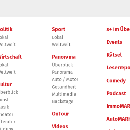
olitik
Sport
s+ im Übe
okal
Lokal
Events
eltweit
Weltweit
Rätsel
irtschaft
Panorama
okal
Überblick
Leserrepo
eltweit
Panorama
Auto / Motor
Comedy
ultur
Gesundheit
berblick
Podcast
Multimedia
unst
Backstage
ImmoMAR
usik
OnTour
heater
AutoMAR
iteratur
Videos
ildung