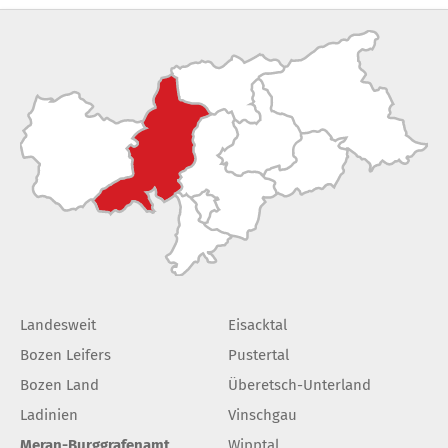
Landesweit
Eisacktal
Bozen Leifers
Pustertal
Bozen Land
Überetsch-Unterland
Ladinien
Vinschgau
Meran-Burggrafenamt
Wipptal