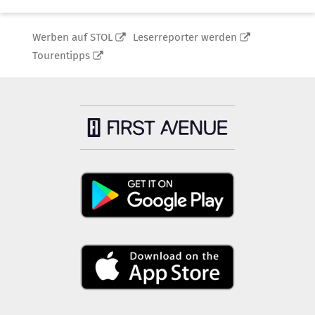
Werben auf STOL
Leserreporter werden
Tourentipps