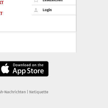
KT
Login
KT
|
sh-Nachrichten
Netiquette