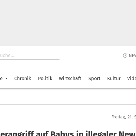
🕙 NE
ke
Chronik
Politik
Wirtschaft
Sport
Kultur
Vid
Freitag, 21
rangriff auf Babys in illegaler New