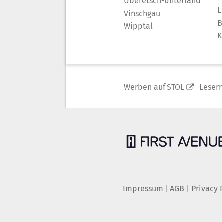
Überetsch-Unterland
L
Vinschgau
B
Wipptal
K
Werben auf STOL
Leser
Impressum
|
AGB
|
Privacy 