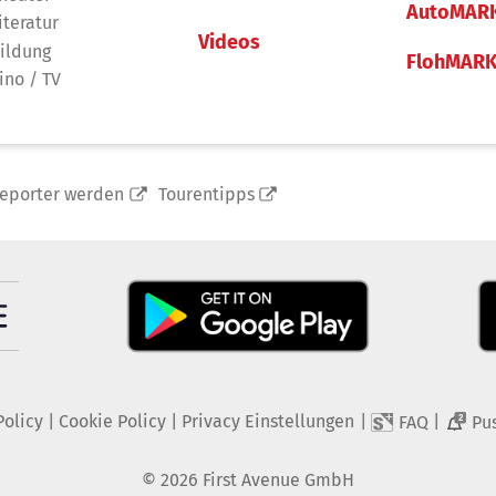
AutoMAR
iteratur
Videos
ildung
FlohMAR
ino / TV
reporter werden
Tourentipps
Policy
|
Cookie Policy
|
Privacy Einstellungen
|
|
FAQ
Pu
2
©
2026
First Avenue GmbH