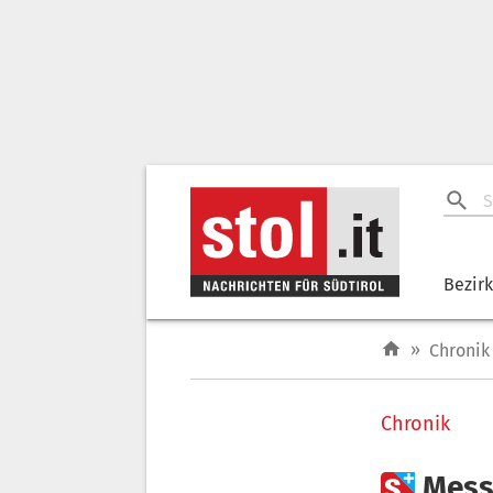
Bezir
»
Chronik
Chronik

Messe