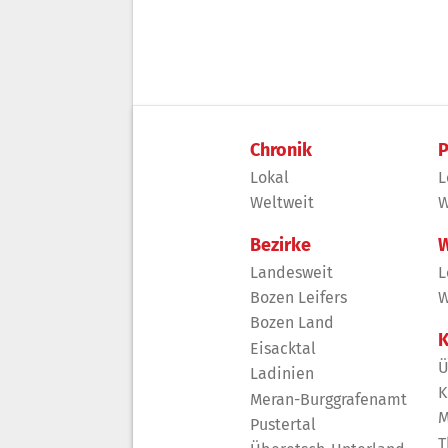
Chronik
P
Lokal
L
Weltweit
W
Bezirke
W
Landesweit
L
Bozen Leifers
W
Bozen Land
K
Eisacktal
Ü
Ladinien
K
Meran-Burggrafenamt
M
Pustertal
T