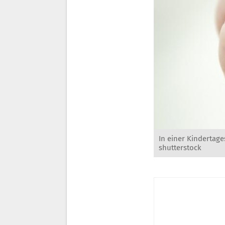
In einer Kindertag
shutterstock