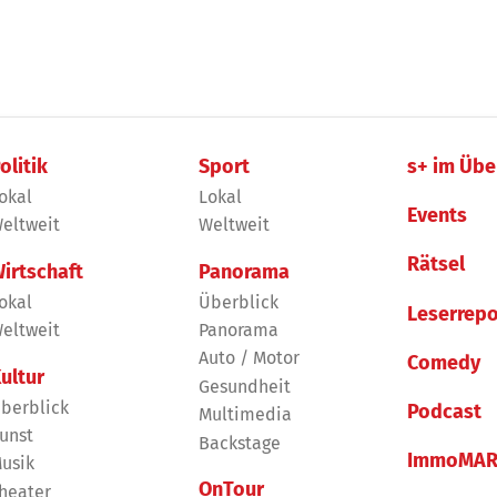
olitik
Sport
s+ im Übe
okal
Lokal
Events
eltweit
Weltweit
Rätsel
irtschaft
Panorama
okal
Überblick
Leserrepo
eltweit
Panorama
Auto / Motor
Comedy
ultur
Gesundheit
berblick
Podcast
Multimedia
unst
Backstage
ImmoMAR
usik
OnTour
heater