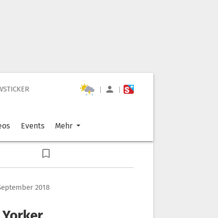
WSTICKER
|
|
eos
Events
Mehr
. September 2018
 Yorker