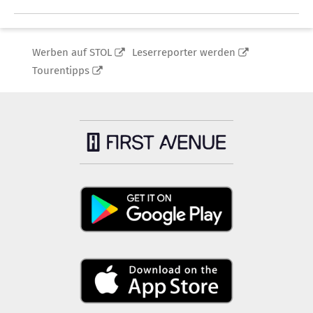
Werben auf STOL
Leserreporter werden
Tourentipps