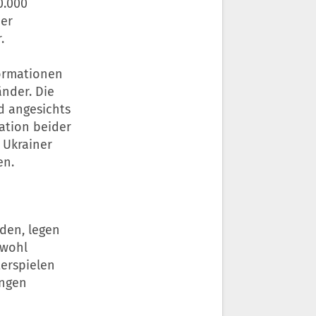
0.000
der
.
formationen
nder. Die
d angesichts
ation beider
 Ukrainer
en.
den, legen
owohl
terspielen
ungen