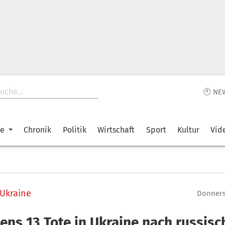
🕙 NE
ke
Chronik
Politik
Wirtschaft
Sport
Kultur
Vid
 Ukraine
Donnerst
ens 13 Tote in Ukraine nach russisc