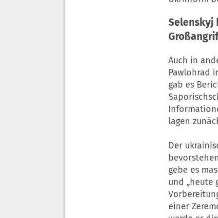
Selenskyj
Großangrif
Auch in and
Pawlohrad i
gab es Beri
Saporischsc
Information
lagen zunäch
Der ukraini
bevorstehen
gebe es mas
und „heute 
Vorbereitung
einer Zerem