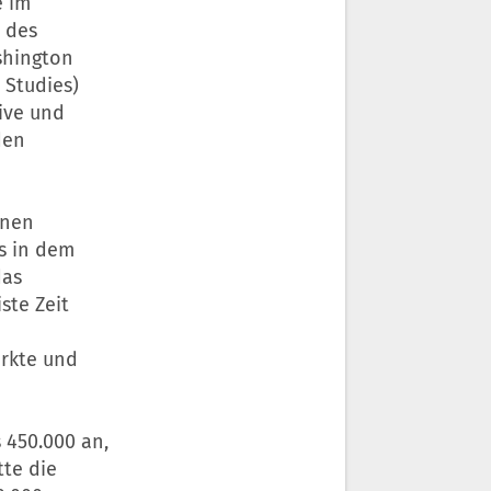
e im
 des
shington
 Studies)
ive und
den
onen
es in dem
das
ste Zeit
ärkte und
 450.000 an,
tte die