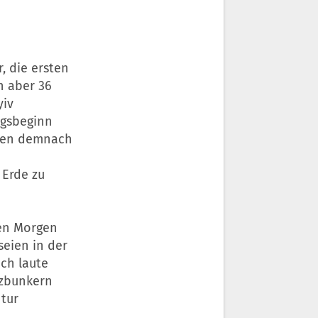
 die ersten
n aber 36
yiv
egsbeginn
hten demnach
 Erde zu
en Morgen
seien in der
ich laute
tzbunkern
ntur
.