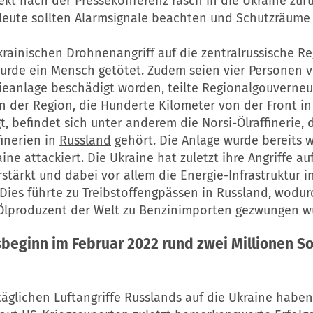
ekt nach der Pressekonferenz rasch in die Ukraine zur
leute sollten Alarmsignale beachten und Schutzräume
rainischen Drohnenangriff auf die zentralrussische Re
rde ein Mensch getötet. Zudem seien vier Personen v
rieanlage beschädigt worden, teilte Regionalgouverneu
 In der Region, die Hunderte Kilometer von der Front i
gt, befindet sich unter anderem die Norsi-Ölraffinerie, 
inerien in
Russland
gehört. Die Anlage wurde bereits 
ne attackiert. Die Ukraine hat zuletzt ihre Angriffe auf 
stärkt und dabei vor allem die Energie-Infrastruktur in
ies führte zu Treibstoffengpässen in
Russland
, wodur
 Ölproduzent der Welt zu Benzinimporten gezwungen w
sbeginn im Februar 2022 rund zwei Millionen S
täglichen Luftangriffe Russlands auf die Ukraine haben