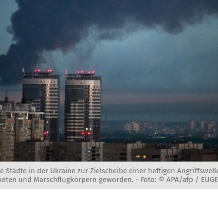
 Städte in der Ukraine zur Zielscheibe einer heftigen Angriffswell
eten und Marschflugkörpern geworden. -
Foto: © APA/afp / EU