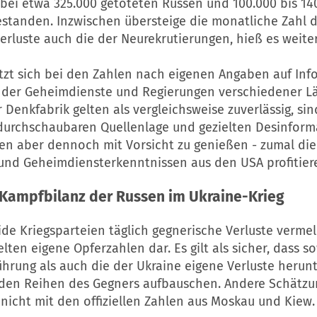
 bei etwa 325.000 getöteten Russen und 100.000 bis 14
estanden. Inzwischen übersteige die monatliche Zahl 
erluste auch die der Neurekrutierungen, hieß es weiter
ützt sich bei den Zahlen nach eigenen Angaben auf In
s, der Geheimdienste und Regierungen verschiedener Lä
Denkfabrik gelten als vergleichsweise zuverlässig, sin
durchschaubaren Quellenlage und gezielten Desinform
ien aber dennoch mit Vorsicht zu genießen - zumal die
und Geheimdiensterkenntnissen aus den USA profitier
 Kampfbilanz der Russen im Ukraine-Krieg
de Kriegsparteien täglich gegnerische Verluste vermel
elten eigene Opferzahlen dar. Es gilt als sicher, dass s
hrung als auch die der Ukraine eigene Verluste herun
 den Reihen des Gegners aufbauschen. Andere Schätz
nicht mit den offiziellen Zahlen aus Moskau und Kiew.