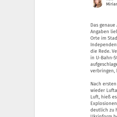
Miria
Das genaue 
Angaben lie
Orte im Stad
Independent“
die Rede. V
in U-Bahn-St
aufgeschlage
verbringen, 
Nach erste
wieder Luft
Luft, hieß e
Explosionen“
deutlich zu
Ukrinform be