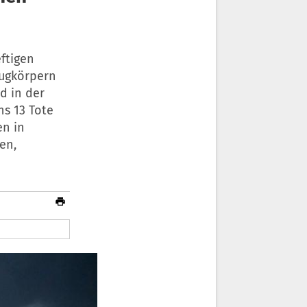
ftigen
lugkörpern
d in der
s 13 Tote
en in
en,