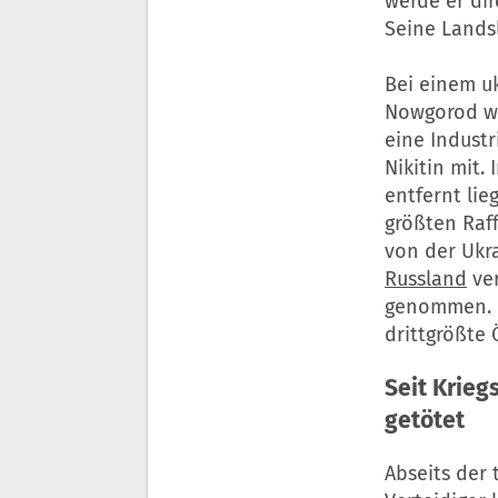
werde er dir
Seine Lands
Bei einem uk
Nowgorod wu
eine Indust
Nikitin mit.
entfernt lie
größten Raff
von der Ukrai
Russland
ver
genommen. D
drittgrößte
Seit Krieg
getötet
Abseits der 