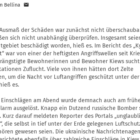
m Bellina
Ausmaß der Schäden war zunächst nicht überschaubar,
ßen sich nicht unabhängig überprüfen. Insgesamt seie
tgebiet beschädigt worden, hieß es. Im Bericht des „K
 war von einer der heftigsten Angriffswellen seit Kri
erängstigte Bewohnerinnen und Bewohner Kiews suc
ationen Zuflucht. Viele von ihnen hätten dort Zelte
n, um die Nacht vor Luftangriffen geschützt unter der
hieß es.
n Einschlägen am Abend wurde demnach auch am früh
alarm ausgelöst. Knapp ein Dutzend russische Bomber 
s. Kurz darauf meldeten Reporter des Portals „unglaubl
, die selbst in tief unter der Erde gelegenen Luftschu
 hören gewesen seien. Die ukrainische Nachrichtenage
richtete ebenfalls über zahlreiche Einschläge in Kiew