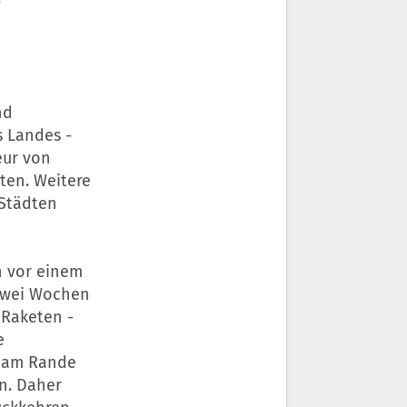
nd
 Landes -
eur von
ten. Weitere
Städten
h vor einem
 zwei Wochen
Raketen -
e
r am Rande
n. Daher