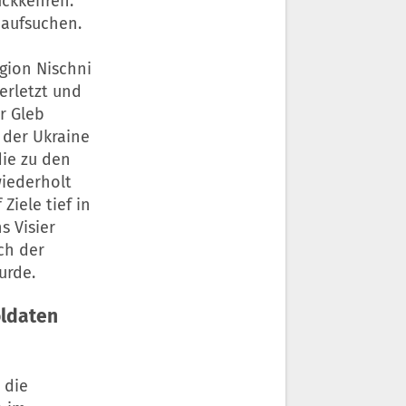
ückkehren.
 aufsuchen.
gion Nischni
erletzt und
r Gleb
n der Ukraine
die zu den
wiederholt
Ziele tief in
s Visier
ch der
urde.
oldaten
 die