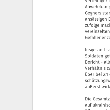
Verteidiger 
Abwehrkampf
Gegners sta
ansässigen D
zufolge mac
vereinzelte
Gefallenenz
Insgesamt se
Soldaten get
Bericht - al
Verhältnis z
über bei 2:1
schätzungswe
äußerst wir
Die Gesamtza
auf ukrainis