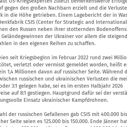
laut US-Kriegsexperten zuletzt bemerkenswerte Erfolg
 gegen den großen Nachbarn erzielt und die Verluste
rk in die Höhe getrieben. Einem Lagebericht der in Wa
enkfabrik CSIS (Center for Strategic and International
hen den Russen neben ihrer stotternden Bodenoffens
n Geländegewinnen der Ukrainer vor allem die steigen
ahlen in den eigenen Reihen zu schaffen.
ien seit Kriegsbeginn im Februar 2022 rund zwei Milli
ötet, verletzt oder vermisst gemeldet worden, heißt 
lein 1,4 Millionen davon auf russischer Seite. Während 
wischen russischen und ukrainischen Verlusten die mei
 oder 3:1 gelegen habe, sei es im ersten Halbjahr 2026
ise auf 8:1 gestiegen. Hauptgrund dafür sei der verst
kungsvolle Einsatz ukrainischer Kampfdrohnen.
hl der russischen Gefallenen gab CSIS mit 400.000 bis
cher Seite seien es 125.000 bis 150.000. Ende Jänner ha