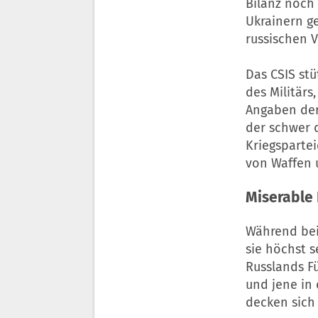
Bilanz noch
Ukrainern g
russischen V
Das CSIS st
des Militär
Angaben der 
der schwer 
Kriegsparte
von Waffen 
Miserable
Während bei
sie höchst s
Russlands Fü
und jene in
decken sich 