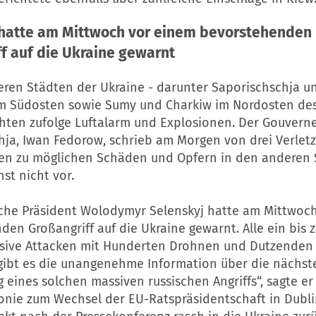
 hatte am Mittwoch vor einem bevorstehenden
f auf die Ukraine gewarnt
eren Städten der Ukraine - darunter Saporischschja u
m Südosten sowie Sumy und Charkiw im Nordosten des
chten zufolge Luftalarm und Explosionen. Der Gouvern
hja, Iwan Fedorow, schrieb am Morgen von drei Verletz
en zu möglichen Schäden und Opfern in den anderen 
st nicht vor.
sche Präsident Wolodymyr Selenskyj hatte am Mittwoc
den Großangriff auf die Ukraine gewarnt. Alle ein bis
sive Attacken mit Hunderten Drohnen und Dutzenden 
gibt es die unangenehme Information über die nächst
 eines solchen massiven russischen Angriffs“, sagte e
onie zum Wechsel der EU-Ratspräsidentschaft in Dubli