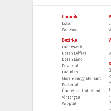
Chronik
P
Lokal
L
Weltweit
W
Bezirke
W
Landesweit
L
Bozen Leifers
W
Bozen Land
K
Eisacktal
Ü
Ladinien
K
Meran-Burggrafenamt
M
Pustertal
T
Überetsch-Unterland
L
Vinschgau
B
Wipptal
K