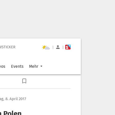
WSTICKER
|
|
eos
Events
Mehr
g, 8. April 2017
n Polen