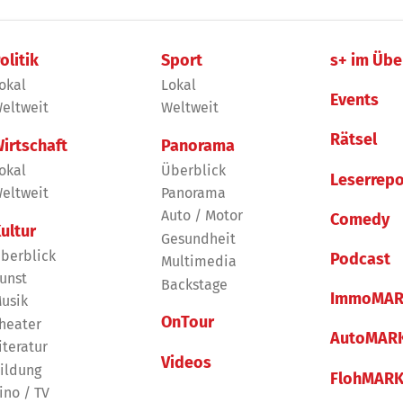
olitik
Sport
s+ im Übe
okal
Lokal
Events
eltweit
Weltweit
Rätsel
irtschaft
Panorama
okal
Überblick
Leserrepo
eltweit
Panorama
Auto / Motor
Comedy
ultur
Gesundheit
berblick
Podcast
Multimedia
unst
Backstage
ImmoMAR
usik
OnTour
heater
AutoMAR
iteratur
Videos
ildung
FlohMAR
ino / TV