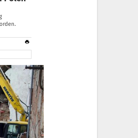
g
orden.