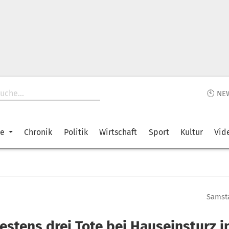
🕙 NE
ke
Chronik
Politik
Wirtschaft
Sport
Kultur
Vid
Samsta
estens drei Tote bei Hauseinsturz i