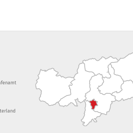
afenamt
terland