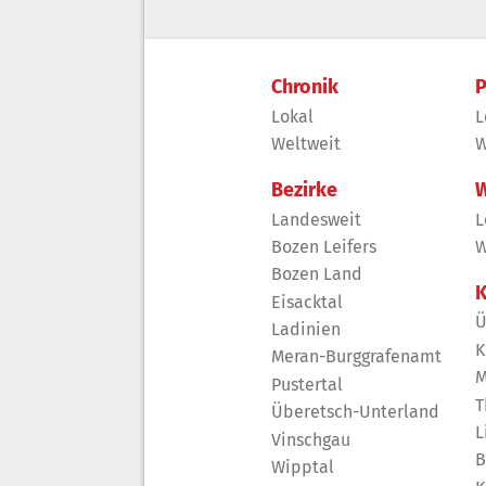
Chronik
P
Lokal
L
Weltweit
W
Bezirke
W
Landesweit
L
Bozen Leifers
W
Bozen Land
K
Eisacktal
Ü
Ladinien
K
Meran-Burggrafenamt
M
Pustertal
T
Überetsch-Unterland
L
Vinschgau
B
Wipptal