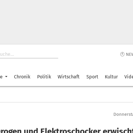
🕙 NE
ke
Chronik
Politik
Wirtschaft
Sport
Kultur
Vid
Donnersta
Drogen und Elektroschocker erwisch