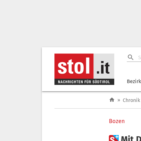
Bezir
»
Chronik
Bozen

Mit 