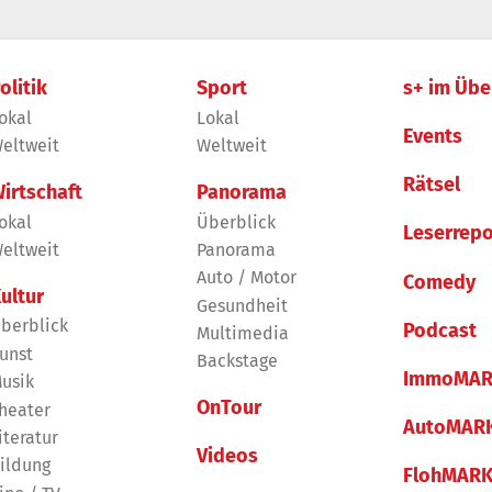
olitik
Sport
s+ im Übe
okal
Lokal
Events
eltweit
Weltweit
Rätsel
irtschaft
Panorama
okal
Überblick
Leserrepo
eltweit
Panorama
Auto / Motor
Comedy
ultur
Gesundheit
berblick
Podcast
Multimedia
unst
Backstage
ImmoMAR
usik
OnTour
heater
AutoMAR
iteratur
Videos
ildung
FlohMAR