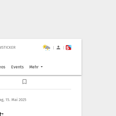
WSTICKER
|
|
eos
Events
Mehr
g, 15. Mai 2025
t: