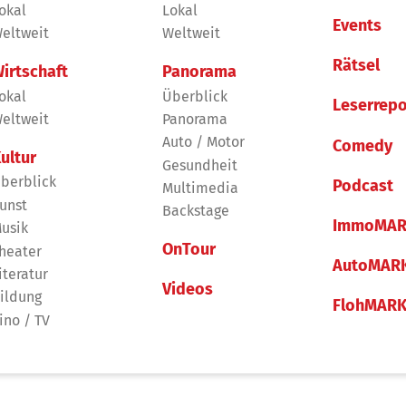
okal
Lokal
Events
eltweit
Weltweit
Rätsel
irtschaft
Panorama
okal
Überblick
Leserrepo
eltweit
Panorama
Auto / Motor
Comedy
ultur
Gesundheit
berblick
Podcast
Multimedia
unst
Backstage
ImmoMAR
usik
OnTour
heater
AutoMAR
iteratur
Videos
ildung
FlohMAR
ino / TV