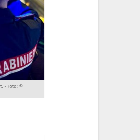
t. -
Foto: ©