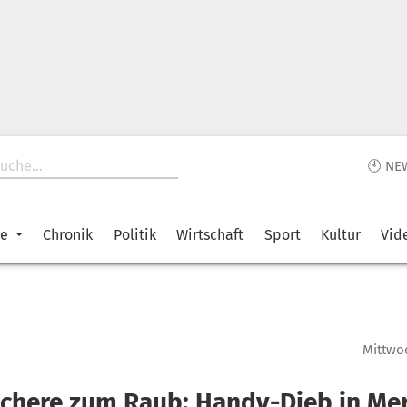
🕙 NE
ke
Chronik
Politik
Wirtschaft
Sport
Kultur
Vid
Mittwoc
Schere zum Raub: Handy-Dieb in Me