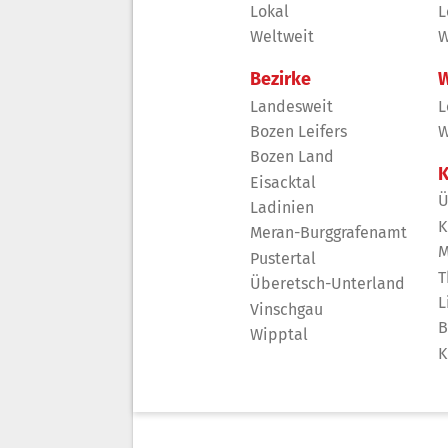
Lokal
L
Weltweit
W
Bezirke
W
Landesweit
L
Bozen Leifers
W
Bozen Land
K
Eisacktal
Ü
Ladinien
K
Meran-Burggrafenamt
M
Pustertal
T
Überetsch-Unterland
L
Vinschgau
B
Wipptal
K