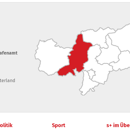
rafenamt
terland
olitik
Sport
s+ im Übe