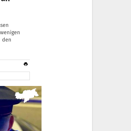
ssen
 wenigen
n den