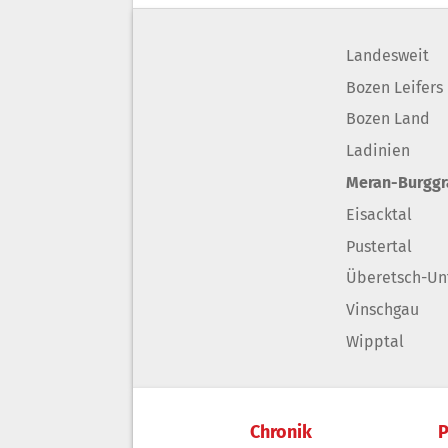
Landesweit
Bozen Leifers
Bozen Land
Ladinien
Meran-Burgg
Eisacktal
Pustertal
Überetsch-Un
Vinschgau
Wipptal
Chronik
P