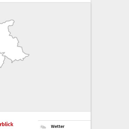
rblick
Wetter