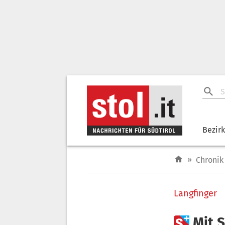
Bezir
»
Chronik
Langfinger

Mit 