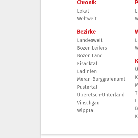
Chronik
P
Lokal
L
Weltweit
W
Bezirke
W
Landesweit
L
Bozen Leifers
W
Bozen Land
K
Eisacktal
Ü
Ladinien
K
Meran-Burggrafenamt
M
Pustertal
T
Überetsch-Unterland
L
Vinschgau
B
Wipptal
K