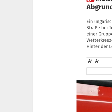
Abgrund
Ein ungaris
Straße bei T
einer Grupp
Wetterkreuze
Hinter der L