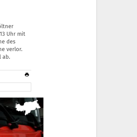
öltner
13 Uhr mit
he des
e verlor.
l ab.