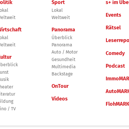
olitik
Sport
s+ im Übe
okal
Lokal
Events
eltweit
Weltweit
Rätsel
irtschaft
Panorama
okal
Überblick
Leserrepo
eltweit
Panorama
Auto / Motor
Comedy
ultur
Gesundheit
berblick
Podcast
Multimedia
unst
Backstage
ImmoMAR
usik
OnTour
heater
AutoMAR
iteratur
Videos
ildung
FlohMAR
ino / TV