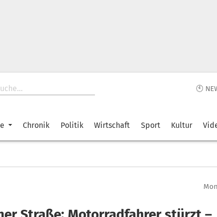
🕙 NE
ke
Chronik
Politik
Wirtschaft
Sport
Kultur
Vid
Mont
ner Straße: Motorradfahrer stürzt –