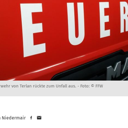
erwehr von Terlan rückte zum Unfall aus. -
Foto: © FFW
n Niedermair