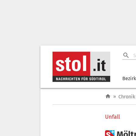
Bezir
»
Chronik
Unfall

Mölt