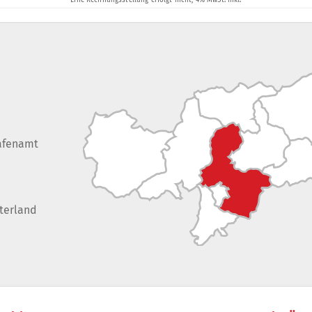
afenamt
terland