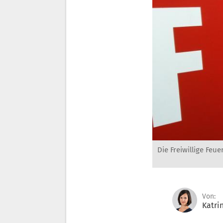
Die Freiwillige Feu
Von:
Katri