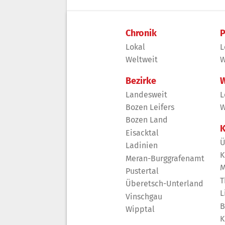
Chronik
P
Lokal
L
Weltweit
W
Bezirke
W
Landesweit
L
Bozen Leifers
W
Bozen Land
K
Eisacktal
Ü
Ladinien
K
Meran-Burggrafenamt
M
Pustertal
T
Überetsch-Unterland
L
Vinschgau
B
Wipptal
K