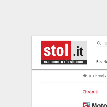
Bezir
»
Chronik
Chronik

Moto