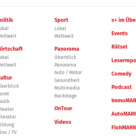
olitik
Sport
s+ im Übe
okal
Lokal
Events
eltweit
Weltweit
Rätsel
irtschaft
Panorama
okal
Überblick
Leserrepo
eltweit
Panorama
Auto / Motor
Comedy
ultur
Gesundheit
berblick
Podcast
Multimedia
unst
Backstage
ImmoMAR
usik
OnTour
heater
AutoMAR
iteratur
Videos
ildung
FlohMAR
ino / TV