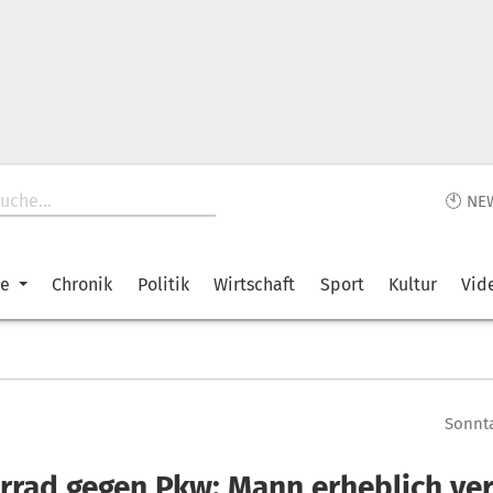
🕙 NE
ke
Chronik
Politik
Wirtschaft
Sport
Kultur
Vid
Sonnta
rrad gegen Pkw: Mann erheblich ver