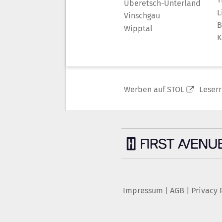
Überetsch-Unterland
L
Vinschgau
B
Wipptal
K
Werben auf STOL
Leser
Impressum
|
AGB
|
Privacy 