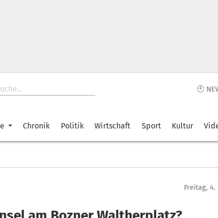
🕙 NE
ke
Chronik
Politik
Wirtschaft
Sport
Kultur
Vid
Freitag, 4
insel am Bozner Waltherplatz?