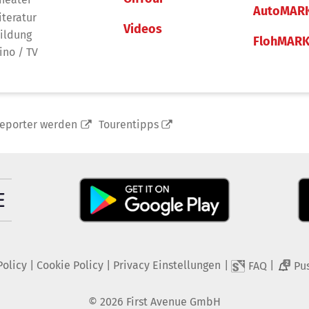
AutoMAR
iteratur
Videos
ildung
FlohMAR
ino / TV
reporter werden
Tourentipps
Policy
|
Cookie Policy
|
Privacy Einstellungen
|
|
FAQ
Pu
2
©
2026
First Avenue GmbH