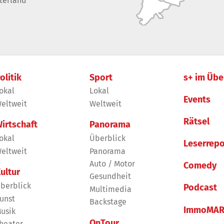
terland
olitik
Sport
s+ im Übe
okal
Lokal
Events
eltweit
Weltweit
Rätsel
irtschaft
Panorama
okal
Überblick
Leserrepo
eltweit
Panorama
Auto / Motor
Comedy
ultur
Gesundheit
berblick
Podcast
Multimedia
unst
Backstage
ImmoMAR
usik
OnTour
heater