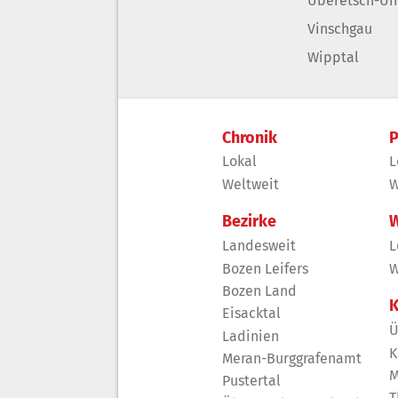
Überetsch-Un
Vinschgau
Wipptal
Chronik
P
Lokal
L
Weltweit
W
Bezirke
W
Landesweit
L
Bozen Leifers
W
Bozen Land
K
Eisacktal
Ü
Ladinien
K
Meran-Burggrafenamt
M
Pustertal
T