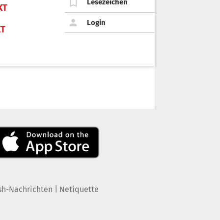
Lesezeichen
KT
Login
KT
|
sh-Nachrichten
Netiquette