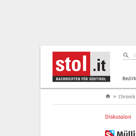
Bezir
»
Chronik
Diskussion

Müll