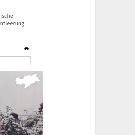
dische
Entleerung