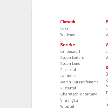
Chronik
P
Lokal
L
Weltweit
W
Bezirke
W
Landesweit
L
Bozen Leifers
W
Bozen Land
K
Eisacktal
Ü
Ladinien
K
Meran-Burggrafenamt
M
Pustertal
T
Überetsch-Unterland
L
Vinschgau
B
Wipptal