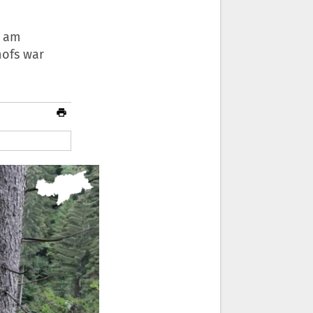
n am
hofs war