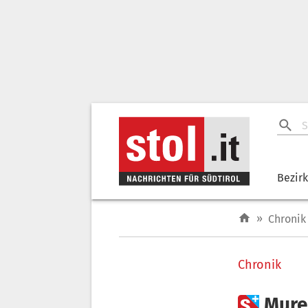
Bezir
»
Chronik
Chronik

Mure