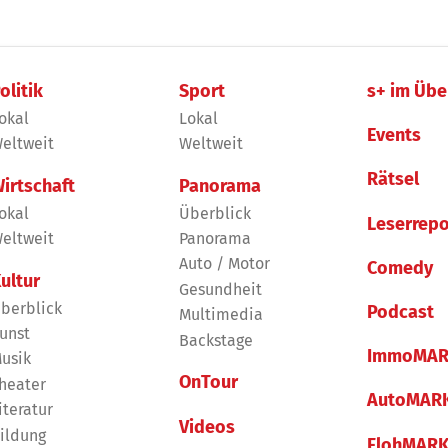
olitik
Sport
s+ im Übe
okal
Lokal
Events
eltweit
Weltweit
Rätsel
irtschaft
Panorama
okal
Überblick
Leserrepo
eltweit
Panorama
Auto / Motor
Comedy
ultur
Gesundheit
berblick
Podcast
Multimedia
unst
Backstage
ImmoMAR
usik
OnTour
heater
AutoMAR
iteratur
Videos
ildung
FlohMAR