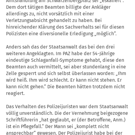
Amtshandlung am Schwarzenbergplatz sei „eskaliert“.
Dem dort tätigen Beamten billigte der Ankläger
allerdings zu, nicht vorsätzlich mit einer
Verletzungsabsicht gehandelt zu haben. Bei
hinreichender Klärung des Sachverhalts sei für diesen
Polizisten eine diversionelle Erledigung „möglich“.
Anders sah das der Staatsanwalt das bei den drei
weiteren Angeklagten. Im PAZ habe der 54-Jährige
eindeutige Schlaganfall-Symptome gehabt, diese den
Beamten auch vermittelt, sei aber stundenlang in eine
Zelle gesperrt und sich selbst überlassen worden: „Ihm
wird heiß. Ihm wird schlecht. Er kann nicht stehen. Er
kann nicht gehen.“ Die Beamten hätten trotzdem nicht
reagiert.
Das Verhalten des Polizeijuristen war dem Staatsanwalt
völlig unverständlich. Die der Vernehmung beigezogene
Schriftführerin „hat geglaubt, er (der Betroffene, Anm.)
ist ein Pflegefall.“ Der Mann sei „komplett nicht
ansprechbar“ gewesen. Der Polizeijurist habe bei der