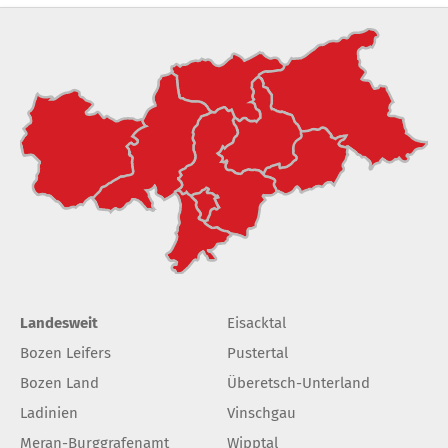
Landesweit
Eisacktal
Bozen Leifers
Pustertal
Bozen Land
Überetsch-Unterland
Ladinien
Vinschgau
Meran-Burggrafenamt
Wipptal