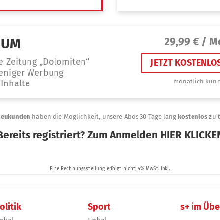
olitik
Sport
s+ im Übe