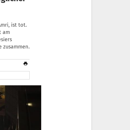
i, ist tot.
t am
siers
le zusammen.