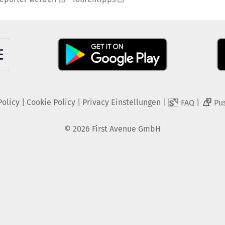
Policy
|
Cookie Policy
|
Privacy Einstellungen
|
|
FAQ
Pu
2
©
2026
First Avenue GmbH