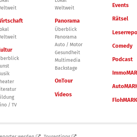
okal
Lokal
Events
eltweit
Weltweit
Rätsel
irtschaft
Panorama
okal
Überblick
Leserrepo
eltweit
Panorama
Auto / Motor
Comedy
ultur
Gesundheit
berblick
Podcast
Multimedia
unst
Backstage
ImmoMAR
usik
OnTour
heater
AutoMAR
iteratur
Videos
ildung
FlohMAR
ino / TV
reporter werden
Tourentipps