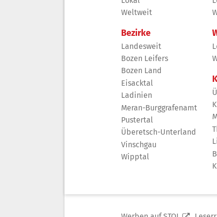
Lokal
L
Weltweit
W
Bezirke
W
Landesweit
L
Bozen Leifers
W
Bozen Land
K
Eisacktal
Ü
Ladinien
K
Meran-Burggrafenamt
M
Pustertal
T
Überetsch-Unterland
L
Vinschgau
B
Wipptal
K
Werben auf STOL
Leser