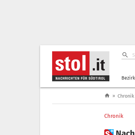
Bezir
»
Chronik
Chronik

Nach