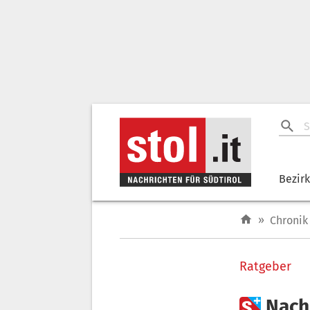
Bezir
»
Chronik
Ratgeber

Nach 