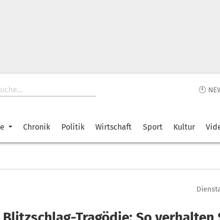
🕙 NE
ke
Chronik
Politik
Wirtschaft
Sport
Kultur
Vid
Diensta
Blitzschlag-Tragödie: So verhalten 