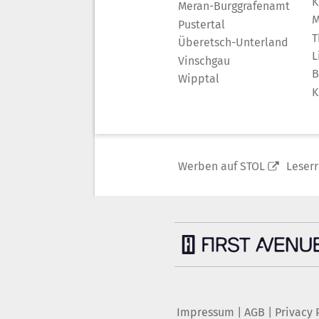
K
Meran-Burggrafenamt
M
Pustertal
T
Überetsch-Unterland
L
Vinschgau
B
Wipptal
K
Werben auf STOL
Leser
Impressum
|
AGB
|
Privacy 