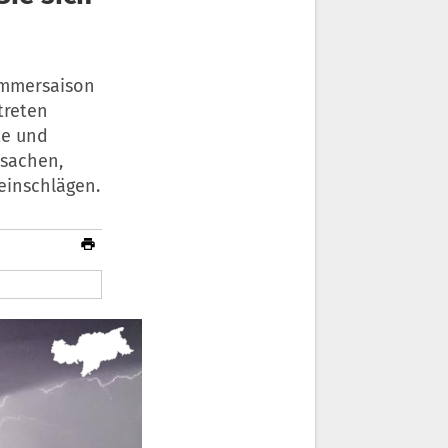
ommersaison
treten
te und
rsachen,
einschlägen.