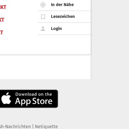
In der Nähe
KT
Lesezeichen
KT
Login
KT
|
sh-Nachrichten
Netiquette