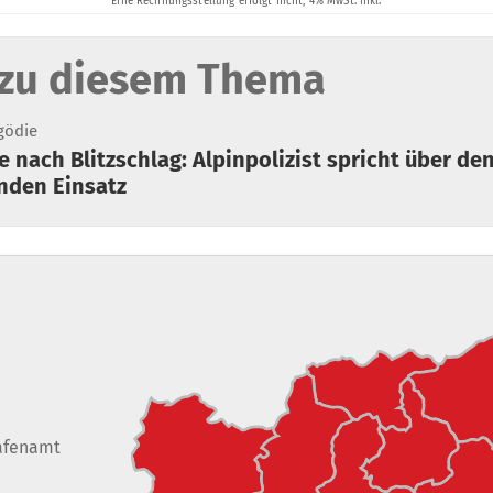
zu diesem Thema
gödie
nden Einsatz
afenamt