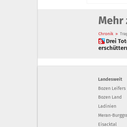
Mehr 
Chronik
»
Tra
 Drei Tote nach Blitzschlag: Alpinpolizist spricht über den
erschütter
Landesweit
Bozen Leifers
Bozen Land
Ladinien
Meran-Burggr
Eisacktal