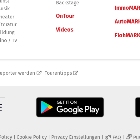
unst
Backstage
ImmoMAR
usik
OnTour
heater
AutoMAR
iteratur
Videos
ildung
FlohMAR
ino / TV
reporter werden
Tourentipps
Policy
|
Cookie Policy
|
Privacy Einstellungen
|
|
FAQ
Pu
2