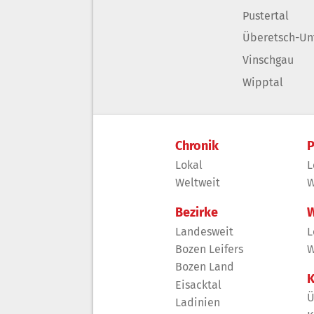
Pustertal
Überetsch-Un
Vinschgau
Wipptal
Chronik
P
Lokal
L
Weltweit
W
Bezirke
W
Landesweit
L
Bozen Leifers
W
Bozen Land
K
Eisacktal
Ü
Ladinien