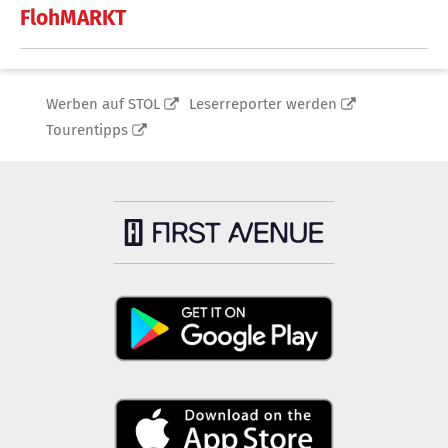
FlohMARKT
Werben auf STOL
Leserreporter werden
Tourentipps