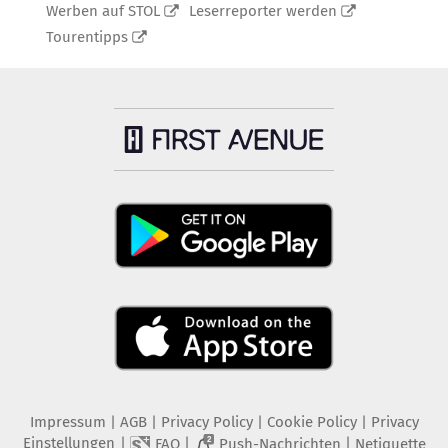
Werben auf STOL
Leserreporter werden
Tourentipps
Impressum
|
AGB
|
Privacy Policy
|
Cookie Policy
|
Privacy
Einstellungen
|
|
|
FAQ
Push-Nachrichten
Netiquette
2