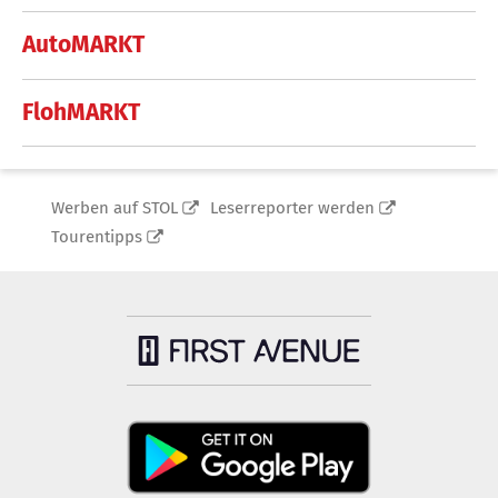
AutoMARKT
FlohMARKT
Werben auf STOL
Leserreporter werden
Tourentipps