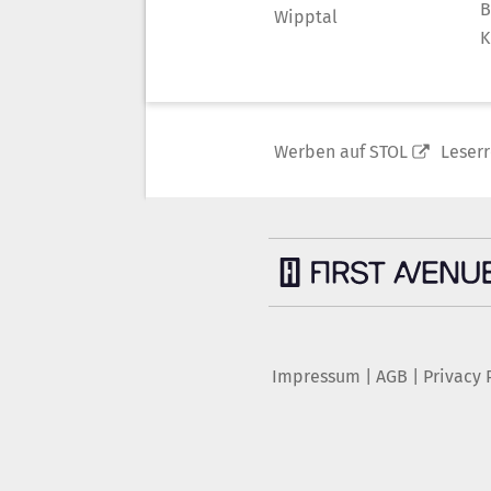
B
Wipptal
K
Werben auf STOL
Leser
Impressum
|
AGB
|
Privacy 