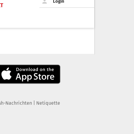
Login
KT
|
sh-Nachrichten
Netiquette