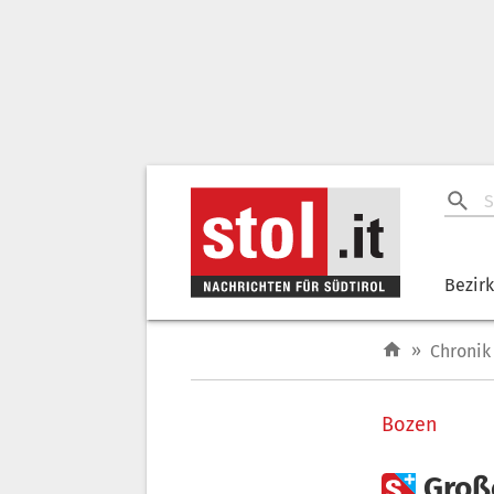
Bezir
»
Chronik
Bozen

Groß