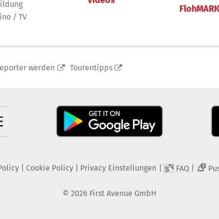
Videos
ildung
FlohMAR
ino / TV
reporter werden
Tourentipps
Policy
|
Cookie Policy
|
Privacy Einstellungen
|
|
FAQ
Pu
2
©
2026
First Avenue GmbH