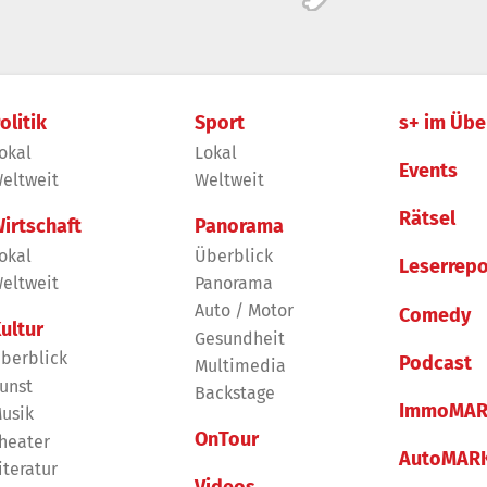
olitik
Sport
s+ im Übe
okal
Lokal
Events
eltweit
Weltweit
Rätsel
irtschaft
Panorama
okal
Überblick
Leserrepo
eltweit
Panorama
Auto / Motor
Comedy
ultur
Gesundheit
berblick
Podcast
Multimedia
unst
Backstage
ImmoMAR
usik
OnTour
heater
AutoMAR
iteratur