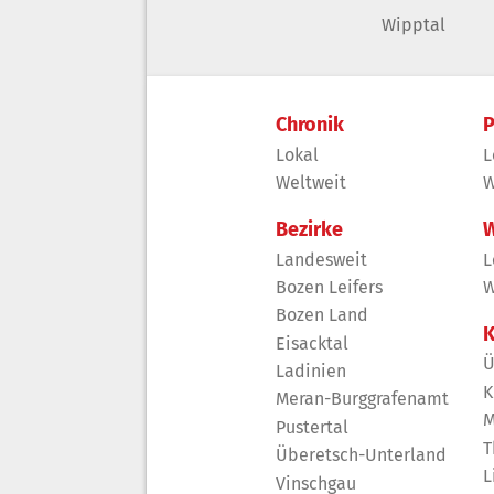
Wipptal
Chronik
P
Lokal
L
Weltweit
W
Bezirke
W
Landesweit
L
Bozen Leifers
W
Bozen Land
K
Eisacktal
Ü
Ladinien
K
Meran-Burggrafenamt
M
Pustertal
T
Überetsch-Unterland
L
Vinschgau