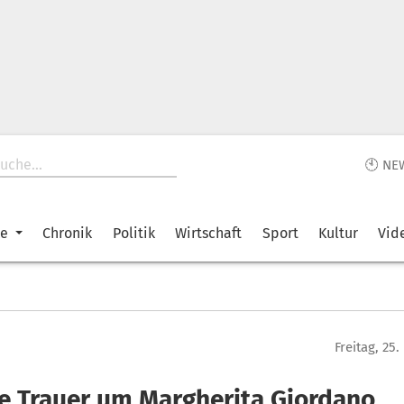
🕙 NE
ke
Chronik
Politik
Wirtschaft
Sport
Kultur
Vid
Freitag, 25
e Trauer um Margherita Giordano