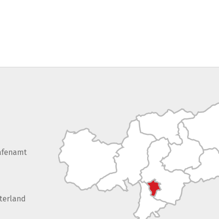
afenamt
terland