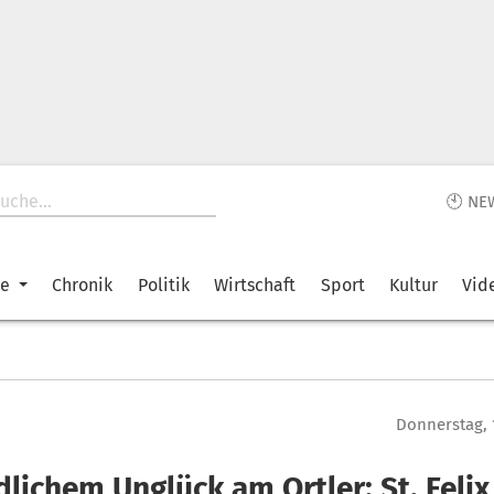
🕙 NE
ke
Chronik
Politik
Wirtschaft
Sport
Kultur
Vid
Donnerstag, 
dlichem Unglück am Ortler: St. Feli