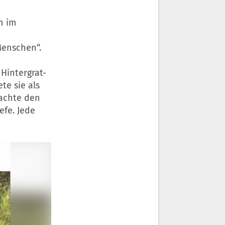
h im
Menschen“.
Hintergrat-
te sie als
rachte den
efe. Jede