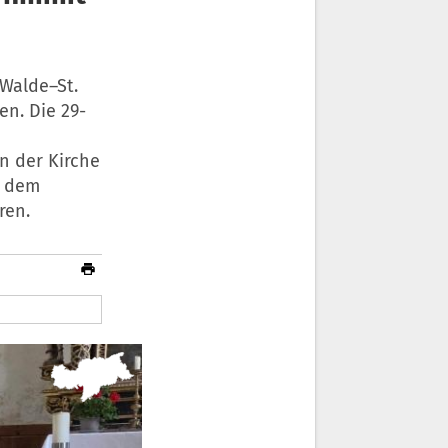
Walde–St.
n. Die 29-
in der Kirche
d dem
ren.