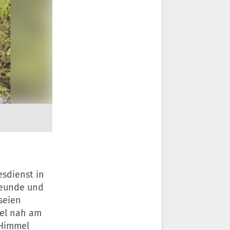
esdienst in
Freunde und
seien
bel nah am
 Himmel