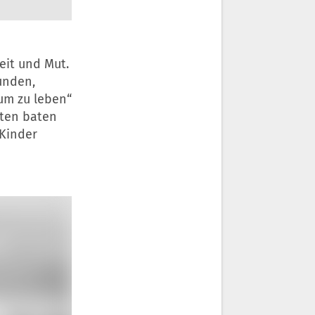
eit und Mut.
unden,
 um zu leben“
tten baten
 Kinder