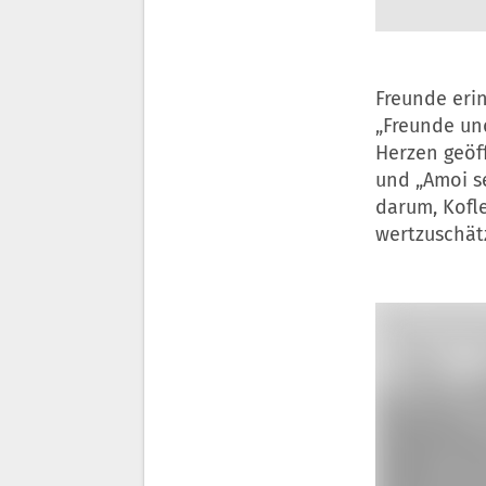
Freunde eri
„Freunde un
Herzen geöff
und „Amoi s
darum, Kofle
wertzuschät