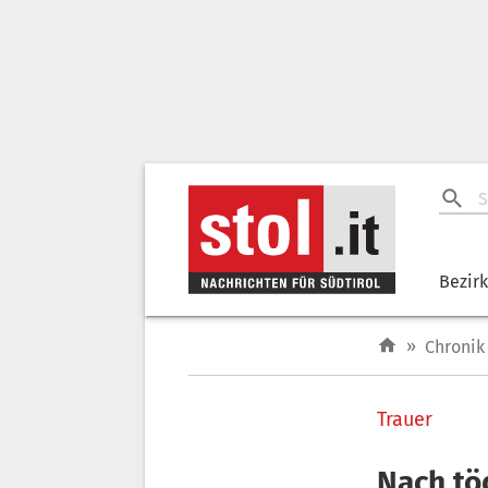
Bezir
»
Chronik
Trauer
Nach tö